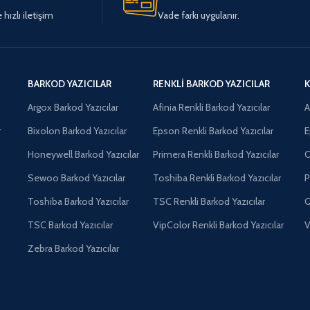
hızlı iletişim
Vade farkı uygulanır.
BARKOD YAZICILAR
RENKLI BARKOD YAZICILAR
K
Argox Barkod Yazıcılar
Afinia Renkli Barkod Yazıcılar
A
r
Bixolon Barkod Yazıcılar
Epson Renkli Barkod Yazıcılar
E
Honeywell Barkod Yazıcılar
Primera Renkli Barkod Yazıcılar
O
Sewoo Barkod Yazıcılar
Toshiba Renkli Barkod Yazıcılar
P
Toshiba Barkod Yazıcılar
TSC Renkli Barkod Yazıcılar
Q
TSC Barkod Yazıcılar
VipColor Renkli Barkod Yazıcılar
V
Zebra Barkod Yazıcılar