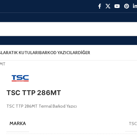
ŞLAR
ATIK KUTULARI
BARKOD YAZICILAR
DIĞER
6MT
TSC TTP 286MT
TSC TTP 286MT Termal Barkod Yazıcı
MARKA
TS