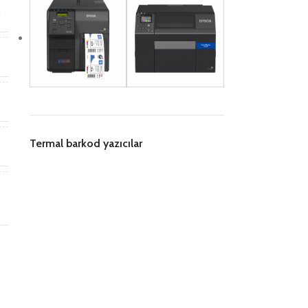
r
*
*
Termal barkod yazıcılar
n
i
B