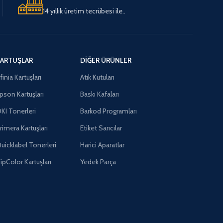
14 yıllık üretim tecrübesi ile..
ARTUŞLAR
DIĞER ÜRÜNLER
finia Kartuşları
Atık Kutuları
pson Kartuşları
Baskı Kafaları
KI Tonerleri
Barkod Programları
rimera Kartuşları
Etiket Sarıcılar
uicklabel Tonerleri
Harici Aparatlar
ipColor Kartuşları
Yedek Parça