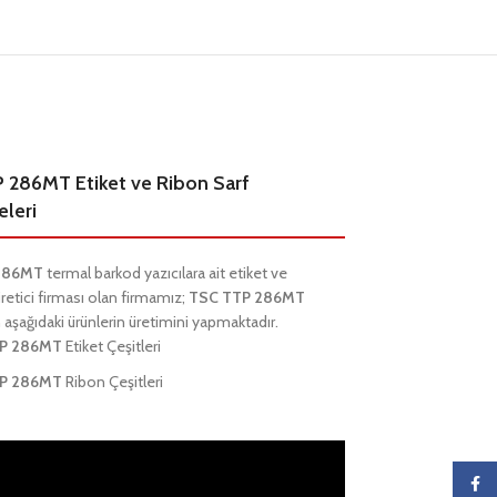
 286MT Etiket ve Ribon Sarf
leri
 286MT
termal barkod yazıcılara ait etiket ve
üretici firması olan firmamız;
TSC TTP 286MT
 aşağıdaki ürünlerin üretimini yapmaktadır.
P 286MT
Etiket Çeşitleri
P 286MT
Ribon Çeşitleri
Faceb