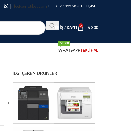
info@panetiket.com
TEL : 0 216 399 5858
İLETIŞIM
0
GIRIŞ / KAYIT
₺
0,00
ONLINE
WHATSAPP
TEKLİF AL
İLGI ÇEKEN ÜRÜNLER
C