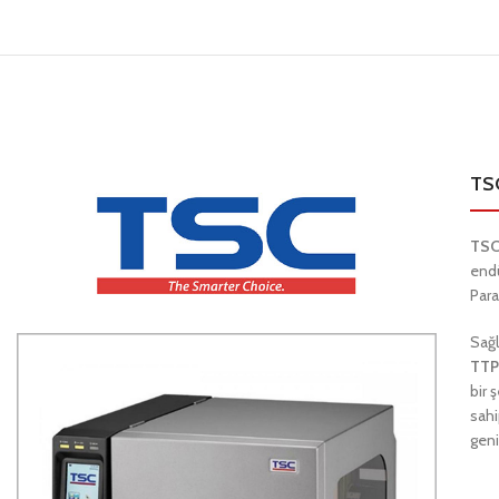
TS
TSC
endü
Para
Sağl
TTP
bir 
sahi
geni