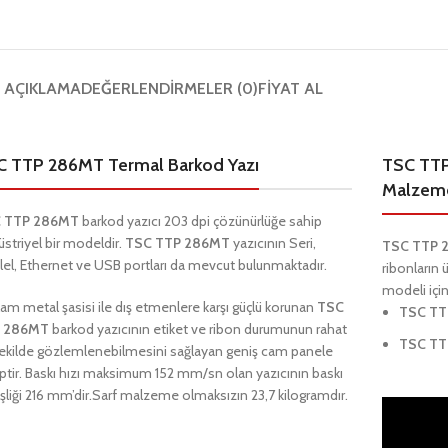
AÇIKLAMA
DEĞERLENDIRMELER (0)
FIYAT AL
C TTP 286MT Termal Barkod Yazı
TSC TTP
Malzeme
 TTP 286MT
barkod yazıcı 203 dpi çözünürlüğe sahip
striyel bir modeldir.
TSC TTP 286MT
yazıcının Seri,
TSC TTP
lel, Ethernet ve USB portları da mevcut bulunmaktadır.
ribonların 
modeli için
am metal şasisi ile
dış etmenlere karşı güçlü korunan
TSC
TSC TT
 286MT
barkod yazıcının etiket ve ribon durumunun rahat
TSC TT
şekilde gözlemlenebilmesini sağlayan geniş cam panele
ptir. Baskı hızı maksimum 152 mm/sn olan yazıcının baskı
şliği 216 mm’dir.Sarf malzeme olmaksızın 23,7 kilogramdır.