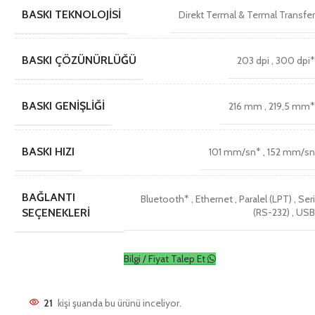
BASKI TEKNOLOJISI
Direkt Termal & Termal Transfe
BASKI ÇÖZÜNÜRLÜĞÜ
203 dpi
,
300 dpi
BASKI GENIŞLIĞI
216 mm
,
219,5 mm
BASKI HIZI
101 mm/sn*
,
152 mm/s
BAĞLANTI
Bluetooth*
,
Ethernet
,
Paralel (LPT)
,
Ser
(RS-232)
,
US
SEÇENEKLERI
Bilgi / Fiyat Talep Et
21
kişi şuanda bu ürünü inceliyor.