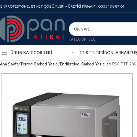
EN
PROFESYONEL ETİKET ÇÖZÜMLERİ - ÜRETİCİ FİRMA
M : 0555 106 87 01
KATEGORI SEÇ
ÜRÜN KATEGORILERI
ETIKETLER
RIBONLAR
KARTU
Ana Sayfa
Termal Barkod Yazıcı
Endüstriyel Barkod Yazıcılar
TSC TTP 28