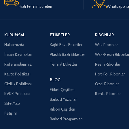
Hızlı termin süreleri
Whatsapp ile 
KURUMSAL
ETIKETLER
RIBONLAR
Hakkımızda
Kağıt Bazlı Etiketler
Wax Ribonlar
İnsan Kaynakları
Plastik Bazlı Etiketler
Wax-Resin Ribonla
Referanslarımız
Termal Etiketler
Resin Ribonlar
Kalite Politikası
Hot-Foil Ribonlar
BLOG
Gizlilik Politikası
Özel Ribonlar
Etiket Çeşitleri
KVKK Politikası
Renkli Ribonlar
Barkod Yazıcılar
Site Map
Ribon Çeşitleri
İletişim
Barkod Programları