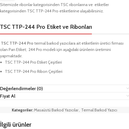
Sitemizde ribonlar kategorisinden
TSC
ribonlarına ve etiketler
kategorisinden
TSC TTP-
244 Pro
etiketlerine ulaşabilirsiniz.
TSC TTP-244 Pro Etiket ve Ribonları
TSC TTP-
244 Pro
termal barkod yazıcılara ait etiketlerin üretici firması
olan Pan Etiket;
244
Pro
modeli için aşağıdaki ürünlerin üretimini
yapmaktadır.
TSC TTP-
244 Pro
Etiket Çeşitleri
TSC TTP-
244 Pro
Ribon Çeşitleri
Değerlendirmeler (0)
Fiyat Al
Kategoriler:
Masaüstü Barkod Yazıcılar
,
Termal Barkod Yazıcı
İlgili ürünler