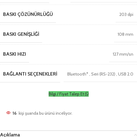
BASKI ÇÖZÜNÜRLÜĞÜ
203 dpi
BASKI GENIŞLIĞI
108 mm
BASKI HIZI
127 mm/sn
BAĞLANTI SEÇENEKLERI
Bluetooth*
,
Seri (RS-232)
,
USB 2.0
Bilgi / Fiyat Talep Et
16
kişi şuanda bu ürünü inceliyor.
Açıklama