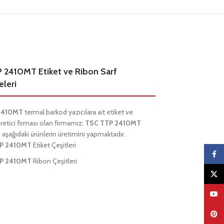
 2410MT Etiket ve Ribon Sarf
leri
2410MT
termal barkod yazıcılara ait etiket ve
üretici firması olan firmamız;
TSC TTP 2410MT
 aşağıdaki ürünlerin üretimini yapmaktadır.
P 2410MT
Etiket Çeşitleri
Faceb
P 2410MT
Ribon Çeşitleri
X
YouTu
Pinter