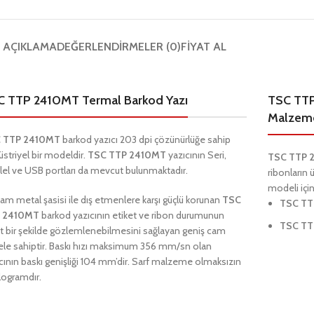
AÇIKLAMA
DEĞERLENDIRMELER (0)
FIYAT AL
C TTP 2410MT Termal Barkod Yazı
TSC TTP
Malzeme
 TTP 2410MT
barkod yazıcı 203 dpi çözünürlüğe sahip
striyel bir modeldir.
TSC TTP 2410MT
yazıcının Seri,
TSC TTP 
lel ve USB portları da mevcut bulunmaktadır.
ribonların 
modeli için
am metal şasisi ile
dış etmenlere karşı güçlü korunan
TSC
TSC TT
 2410MT
barkod yazıcının etiket ve ribon durumunun
TSC TT
t bir şekilde gözlemlenebilmesini sağlayan geniş cam
ele sahiptir. Baskı hızı maksimum 356 mm/sn olan
cının baskı genişliği 104 mm’dir. Sarf malzeme olmaksızın
ilogramdır.