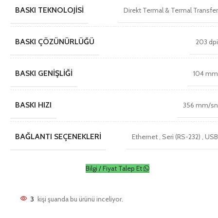
BASKI TEKNOLOJISI
Direkt Termal & Termal Transfe
BASKI ÇÖZÜNÜRLÜĞÜ
203 dp
BASKI GENIŞLIĞI
104 m
BASKI HIZI
356 mm/s
BAĞLANTI SEÇENEKLERI
Ethernet
,
Seri (RS-232)
,
US
Bilgi / Fiyat Talep Et
3
kişi şuanda bu ürünü inceliyor.