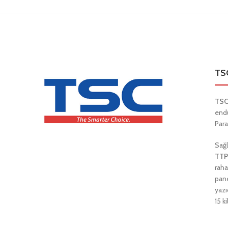
TS
TSC
endü
Para
Sağl
TTP
raha
pan
yazı
15 k