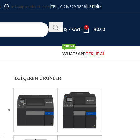
info@panetiket.com
TEL : 0 216 399 5858
İLETIŞIM
0
GIRIŞ / KAYIT
₺
0,00
ONLINE
WHATSAPP
TEKLİF AL
İLGI ÇEKEN ÜRÜNLER
C