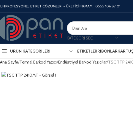
EN
PROFESYONEL ETİKET ÇÖZÜMLERİ - ÜRETİCİ FİRMA
M : 0555 106 87 01
KATEGORI SEÇ
ÜRÜN KATEGORILERI
ETIKETLER
RIBONLAR
KARTU
Ana Sayfa
Termal Barkod Yazıcı
Endüstriyel Barkod Yazıcılar
TSC TTP 24