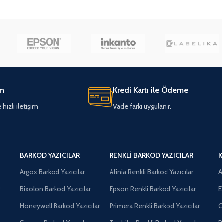
ÜRÜNLERI GÖRÜNTÜLE
im
Kredi Kartı ile Ödeme
hızlı iletişim
Vade farkı uygulanır.
BARKOD YAZICILAR
RENKLI BARKOD YAZICILAR
K
Argox Barkod Yazıcılar
Afinia Renkli Barkod Yazıcılar
A
r
Bixolon Barkod Yazıcılar
Epson Renkli Barkod Yazıcılar
E
Honeywell Barkod Yazıcılar
Primera Renkli Barkod Yazıcılar
O