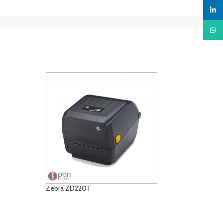
linked
What
Zebra ZD220T
ÜRÜNLERI GÖRÜNTÜLE