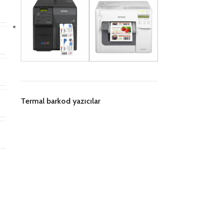
r
i
m
Termal barkod yazıcılar
n
B