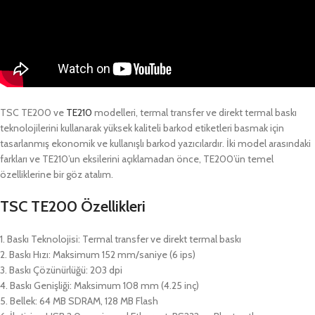
TSC TE200 ve
TE210
modelleri, termal transfer ve direkt termal baskı
teknolojilerini kullanarak yüksek kaliteli barkod etiketleri basmak için
tasarlanmış ekonomik ve kullanışlı barkod yazıcılardır. İki model arasındaki
farkları ve TE210’un eksilerini açıklamadan önce, TE200’ün temel
özelliklerine bir göz atalım.
TSC TE200 Özellikleri
1. Baskı Teknolojisi: Termal transfer ve direkt termal baskı
2. Baskı Hızı: Maksimum 152 mm/saniye (6 ips)
3. Baskı Çözünürlüğü: 203 dpi
4. Baskı Genişliği: Maksimum 108 mm (4.25 inç)
5. Bellek: 64 MB SDRAM, 128 MB Flash