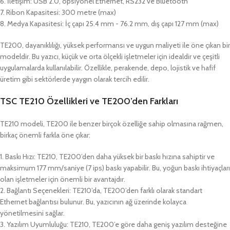
6. İletişim: USB 2.0, opsiyonel Ethernet, RS232 ve Bluetooth
7. Ribon Kapasitesi: 300 metre (max)
8. Medya Kapasitesi: İç çapı 25.4 mm - 76.2 mm, dış çapı 127 mm (max)
TE200, dayanıklılığı, yüksek performansı ve uygun maliyeti ile öne çıkan bir
modeldir. Bu yazıcı, küçük ve orta ölçekli işletmeler için idealdir ve çeşitli
uygulamalarda kullanılabilir. Özellikle, perakende, depo, lojistik ve hafif
üretim gibi sektörlerde yaygın olarak tercih edilir.
TSC TE210 Özellikleri ve TE200’den Farkları
TE210 modeli, TE200 ile benzer birçok özelliğe sahip olmasına rağmen,
birkaç önemli farkla öne çıkar:
1. Baskı Hızı: TE210, TE200’den daha yüksek bir baskı hızına sahiptir ve
maksimum 177 mm/saniye (7 ips) baskı yapabilir. Bu, yoğun baskı ihtiyaçları
olan işletmeler için önemli bir avantajdır.
2. Bağlantı Seçenekleri: TE210’da, TE200’den farklı olarak standart
Ethernet bağlantısı bulunur. Bu, yazıcının ağ üzerinde kolayca
yönetilmesini sağlar.
3. Yazılım Uyumluluğu: TE210, TE200’e göre daha geniş yazılım desteğine