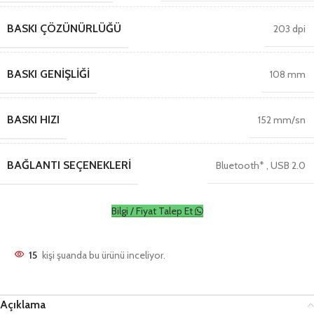
BASKI ÇÖZÜNÜRLÜĞÜ
203 dpi
BASKI GENIŞLIĞI
108 mm
BASKI HIZI
152 mm/sn
BAĞLANTI SEÇENEKLERI
Bluetooth*
,
USB 2.0
Bilgi / Fiyat Talep Et
15
kişi şuanda bu ürünü inceliyor.
Açıklama