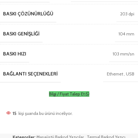
BASKI ÇÖZÜNÜRLÜĞÜ
203 dpi
BASKI GENIŞLIĞI
104 mm
BASKI HIZI
103 mm/sn
BAĞLANTI SEÇENEKLERI
Ethernet
,
USB
Bilgi / Fiyat Talep Et
15
kişi şuanda bu ürünü inceliyor.
Kategoriler:
Masaüstü Barkod Yazıcılar
,
Termal Barkod Yazıcı