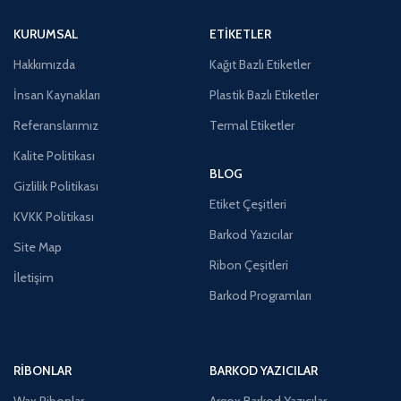
KURUMSAL
ETIKETLER
Hakkımızda
Kağıt Bazlı Etiketler
İnsan Kaynakları
Plastik Bazlı Etiketler
Referanslarımız
Termal Etiketler
Kalite Politikası
BLOG
Gizlilik Politikası
Etiket Çeşitleri
KVKK Politikası
Barkod Yazıcılar
Site Map
Ribon Çeşitleri
İletişim
Barkod Programları
RIBONLAR
BARKOD YAZICILAR
Wax Ribonlar
Argox Barkod Yazıcılar