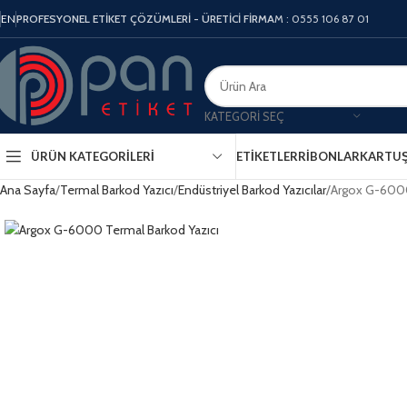
EN
PROFESYONEL ETİKET ÇÖZÜMLERİ - ÜRETİCİ FİRMA
M : 0555 106 87 01
KATEGORI SEÇ
ÜRÜN KATEGORILERI
ETIKETLER
RIBONLAR
KARTU
Ana Sayfa
Termal Barkod Yazıcı
Endüstriyel Barkod Yazıcılar
Argox G-60