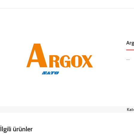
Ar
--
Kat
İlgili ürünler