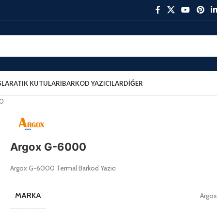
ŞLAR
ATIK KUTULARI
BARKOD YAZICILAR
DIĞER
00
Argox G-6000
Argox G-6000 Termal Barkod Yazıcı
MARKA
Argo