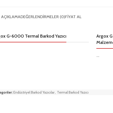
AÇIKLAMA
DEĞERLENDIRMELER (0)
FIYAT AL
gox G-6000 Termal Barkod Yazıcı
Argox G
Malzeme
--
egoriler:
Endüstriyel Barkod Yazıcılar
,
Termal Barkod Yazıcı