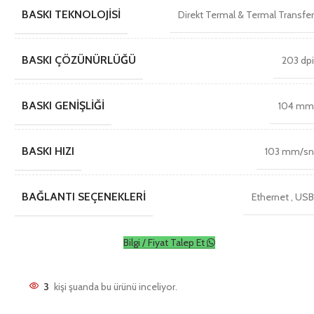
BASKI TEKNOLOJISI
Direkt Termal & Termal Transfe
BASKI ÇÖZÜNÜRLÜĞÜ
203 dp
BASKI GENIŞLIĞI
104 m
BASKI HIZI
103 mm/s
BAĞLANTI SEÇENEKLERI
Ethernet
,
US
Bilgi / Fiyat Talep Et
3
kişi şuanda bu ürünü inceliyor.