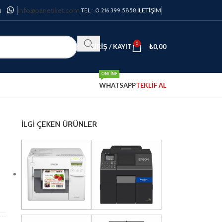
info@panetiket.com
TEL : 0 216 399 5858
İLETIŞIM
0
GIRIŞ / KAYIT
₺
0,00
ONLINE
WHATSAPP
TEKLİF AL
İLGI ÇEKEN ÜRÜNLER
x