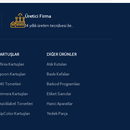
Üretici Firma
14 yıllık üretim tecrübesi ile..
ARTUŞLAR
DIĞER ÜRÜNLER
finia Kartuşları
Atık Kutuları
pson Kartuşları
Baskı Kafaları
KI Tonerleri
Barkod Programları
rimera Kartuşları
Etiket Sarıcılar
uicklabel Tonerleri
Harici Aparatlar
ipColor Kartuşları
Yedek Parça