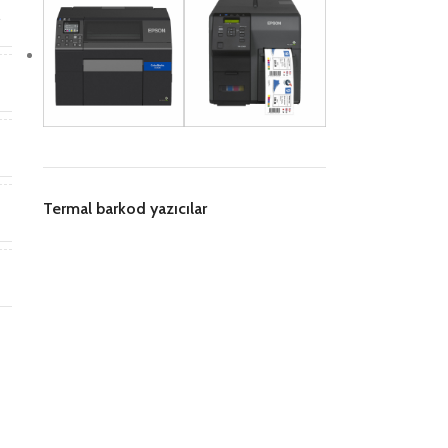
r
i
m
Termal barkod yazıcılar
n
B