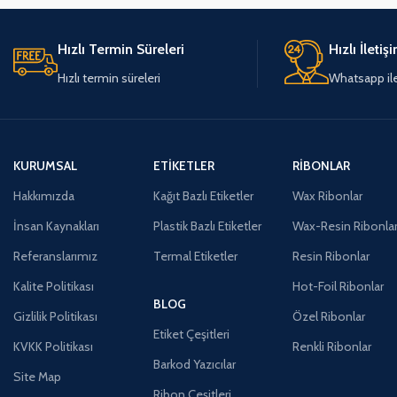
Hızlı Termin Süreleri
Hızlı İletiş
Hızlı termin süreleri
Whatsapp ile 
KURUMSAL
ETIKETLER
RIBONLAR
Hakkımızda
Kağıt Bazlı Etiketler
Wax Ribonlar
İnsan Kaynakları
Plastik Bazlı Etiketler
Wax-Resin Ribonla
Referanslarımız
Termal Etiketler
Resin Ribonlar
Kalite Politikası
Hot-Foil Ribonlar
BLOG
Gizlilik Politikası
Özel Ribonlar
Etiket Çeşitleri
KVKK Politikası
Renkli Ribonlar
Barkod Yazıcılar
Site Map
Ribon Çeşitleri