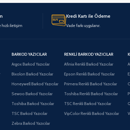
im
Kredi Kartı ile Ödeme
hızlı iletişim
Vade farkı uygulanır.
BARKOD YAZICILAR
RENKLI BARKOD YAZICILAR
K
Argox Barkod Yazıcılar
Afinia Renkli Barkod Yazıcılar
A
r
Bixolon Barkod Yazıcılar
Epson Renkli Barkod Yazıcılar
E
Honeywell Barkod Yazıcılar
Primera Renkli Barkod Yazıcılar
O
Sewoo Barkod Yazıcılar
Toshiba Renkli Barkod Yazıcılar
P
Toshiba Barkod Yazıcılar
TSC Renkli Barkod Yazıcılar
Q
TSC Barkod Yazıcılar
VipColor Renkli Barkod Yazıcılar
V
Zebra Barkod Yazıcılar