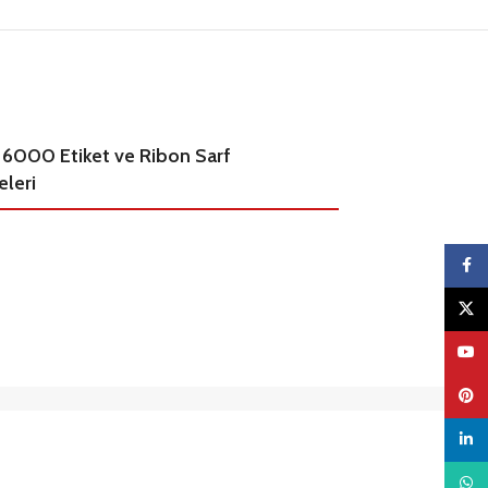
 6000 Etiket ve Ribon Sarf
leri
Faceb
X
YouTu
Pinter
linked
What