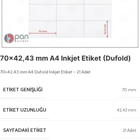
70×42,43 mm A4 Inkjet Etiket (Dufold)
70×42,43 mm A4 Dufold İnkjet Etiket – 21 Adet
ETIKET GENIŞLIĞI
70 mm
ETIKET UZUNLUĞU
42,43 mm
SAYFADAKI ETIKET
21 Adet