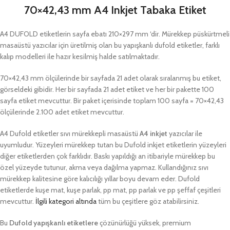
70×42,43 mm A4 Inkjet Tabaka Etiket
A4 DUFOLD etiketlerin sayfa ebatı 210×297 mm ‘dir. Mürekkep püskürtmeli
masaüstü yazıcılar için üretilmiş olan bu yapışkanlı dufold etiketler, farklı
kalıp modelleri ile hazır kesilmiş halde satılmaktadır.
70×42,43 mm ölçülerinde bir sayfada 21 adet olarak sıralanmış bu etiket,
görseldeki gibidir. Her bir sayfada 21 adet etiket ve her bir pakette 100
sayfa etiket mevcuttur. Bir paket içerisinde toplam 100 sayfa = 70×42,43
ölçülerinde 2.100 adet etiket mevcuttur.
A4 Dufold etiketler sıvı mürekkepli masaüstü
A4 inkjet
yazıcılar ile
uyumludur. Yüzeyleri mürekkep tutan bu Dufold inkjet etiketlerin yüzeyleri
diğer etiketlerden çok farklıdır. Baskı yapıldığı an itibariyle mürekkep bu
özel yüzeyde tutunur, akma veya dağılma yapmaz. Kullandığınız sıvı
mürekkep kalitesine göre kalıcılığı yıllar boyu devam eder. Dufold
etiketlerde kuşe mat, kuşe parlak, pp mat, pp parlak ve pp şeffaf çeşitleri
mevcuttur.
İlgili kategori altında
tüm bu çeşitlere göz atabilirsiniz.
Bu
Dufold yapışkanlı etiketlere
çözünürlüğü yüksek, premium