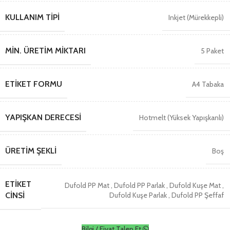
KULLANIM TIPI
Inkjet (Mürekkepli)
MIN. ÜRETIM MIKTARI
5 Paket
ETIKET FORMU
A4 Tabaka
YAPIŞKAN DERECESI
Hotmelt (Yüksek Yapışkanlı)
ÜRETIM ŞEKLI
Boş
ETIKET
Dufold PP Mat
,
Dufold PP Parlak
,
Dufold Kuşe Mat
,
Dufold Kuşe Parlak
,
Dufold PP Şeffaf
CINSI
Bilgi / Fiyat Talep Et