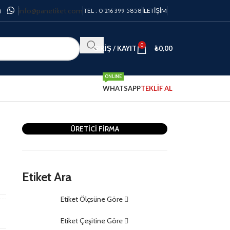
info@panetiket.com
TEL : 0 216 399 5858
İLETIŞIM
0
GIRIŞ / KAYIT
₺
0,00
ONLINE
WHATSAPP
TEKLİF AL
ÜRETİCİ FİRMA
Etiket Ara
m
Etiket Ölçsüne Göre
m
Etiket Çeşitine Göre