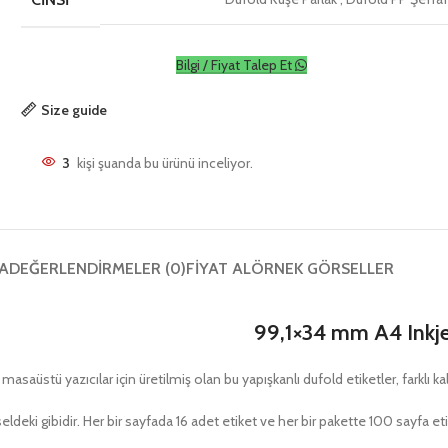
Bilgi / Fiyat Talep Et
Size guide
3
kişi şuanda bu ürünü inceliyor.
A
DEĞERLENDIRMELER (0)
FIYAT AL
ÖRNEK GÖRSELLER
99,1×34 mm A4 Inkje
stü yazıcılar için üretilmiş olan bu yapışkanlı dufold etiketler, farklı kalı
eldeki gibidir. Her bir sayfada 16 adet etiket ve her bir pakette 100 sayfa e