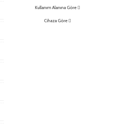
Kullanım Alanına Göre
t
Cihaza Göre
)
t
a
)
ş
,
f