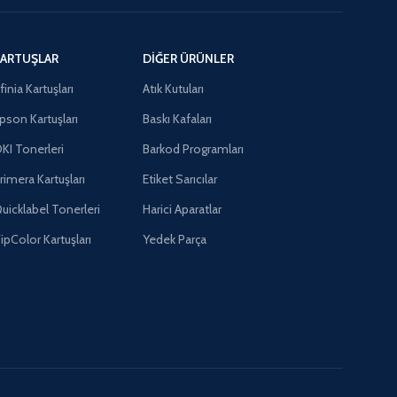
ARTUŞLAR
DIĞER ÜRÜNLER
finia Kartuşları
Atık Kutuları
pson Kartuşları
Baskı Kafaları
KI Tonerleri
Barkod Programları
rimera Kartuşları
Etiket Sarıcılar
uicklabel Tonerleri
Harici Aparatlar
ipColor Kartuşları
Yedek Parça