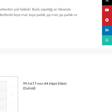
X
lerden çok farklıdır. Baskı yapıldığı an itibariyle
YouTu
ketlerde kuşe mat, kuşe parlak, pp mat, pp parlak ve
Pinter
linked
What
99,1×67,7 mm A4 Inkjet Etiket
(Dufold)
DETAYLAR