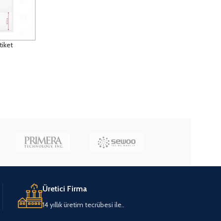
tiket
Üretici Firma
14 yıllık üretim tecrübesi ile..