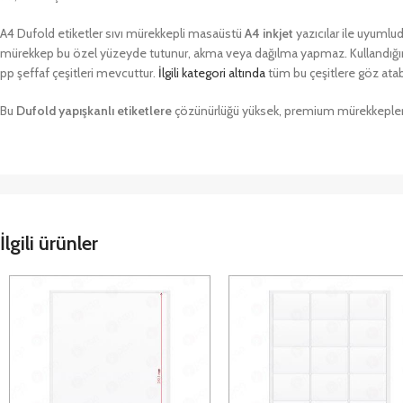
A4 Dufold etiketler sıvı mürekkepli masaüstü
A4 inkjet
yazıcılar ile uyumlud
mürekkep bu özel yüzeyde tutunur, akma veya dağılma yapmaz. Kullandığınız 
pp şeffaf çeşitleri mevcuttur.
İlgili kategori altında
tüm bu çeşitlere göz atabi
Bu
Dufold yapışkanlı etiketlere
çözünürlüğü yüksek, premium mürekkepler ile 
İlgili ürünler