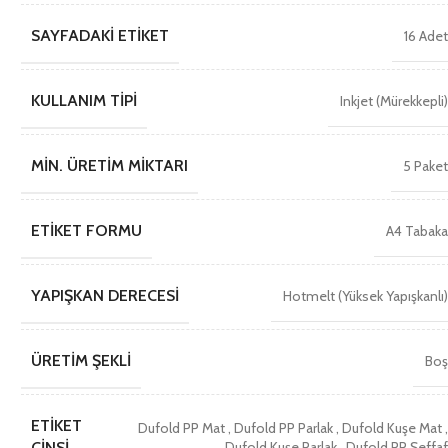
SAYFADAKI ETIKET
16 Ade
KULLANIM TIPI
Inkjet (Mürekkepli
MIN. ÜRETIM MIKTARI
5 Pake
ETIKET FORMU
A4 Tabak
YAPIŞKAN DERECESI
Hotmelt (Yüksek Yapışkanlı
ÜRETIM ŞEKLI
Bo
ETIKET
Dufold PP Mat
,
Dufold PP Parlak
,
Dufold Kuşe Mat
Dufold Kuşe Parlak
,
Dufold PP Şeffa
CINSI