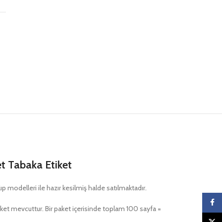
t Tabaka Etiket
p modelleri ile hazır kesilmiş halde satılmaktadır.
Faceb
tiket mevcuttur. Bir paket içerisinde toplam 100 sayfa =