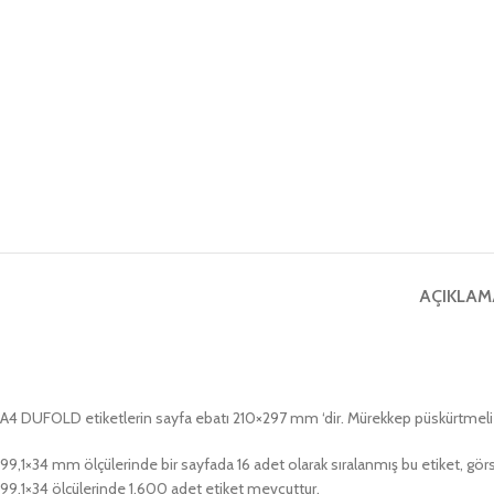
AÇIKLAM
A4 DUFOLD etiketlerin sayfa ebatı 210×297 mm ‘dir. Mürekkep püskürtmeli masaü
99,1×34 mm ölçülerinde bir sayfada 16 adet olarak sıralanmış bu etiket, görs
99,1×34 ölçülerinde 1.600 adet etiket mevcuttur.