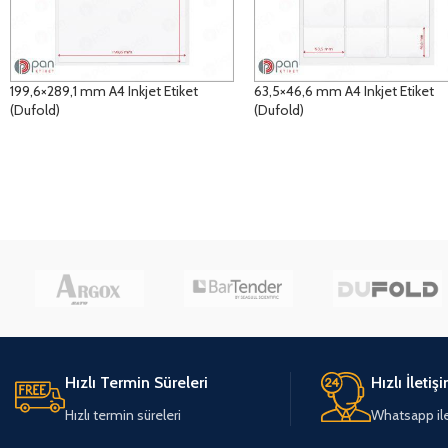
199,6×289,1 mm A4 Inkjet Etiket
63,5×46,6 mm A4 Inkjet Etiket
(Dufold)
(Dufold)
DETAYLAR
DETAYLAR
Hızlı Termin Süreleri
Hızlı İletiş
Hızlı termin süreleri
Whatsapp ile 