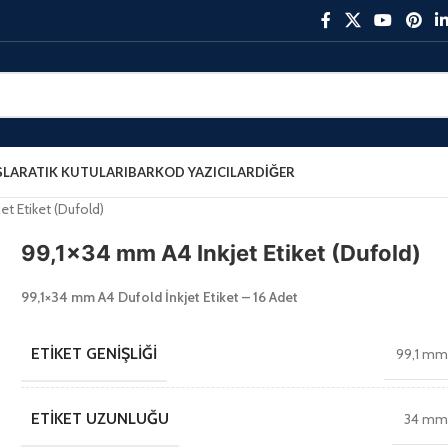
ŞLAR
ATIK KUTULARI
BARKOD YAZICILAR
DIĞER
et Etiket (Dufold)
99,1×34 mm A4 Inkjet Etiket (Dufold)
99,1×34 mm A4 Dufold İnkjet Etiket – 16 Adet
ETIKET GENIŞLIĞI
99,1 m
ETIKET UZUNLUĞU
34 m