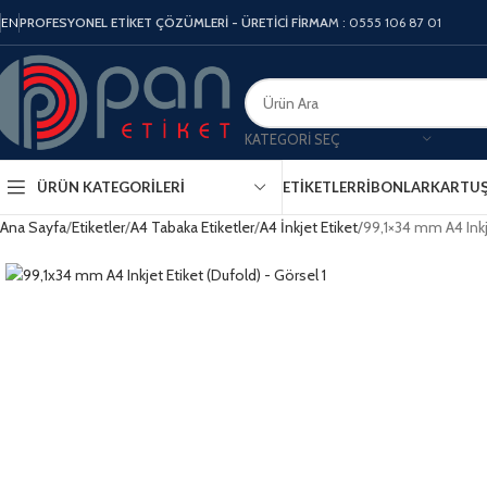
EN
PROFESYONEL ETİKET ÇÖZÜMLERİ - ÜRETİCİ FİRMA
M : 0555 106 87 01
KATEGORI SEÇ
ÜRÜN KATEGORILERI
ETIKETLER
RIBONLAR
KARTU
Ana Sayfa
Etiketler
A4 Tabaka Etiketler
A4 İnkjet Etiket
99,1×34 mm A4 Inkj