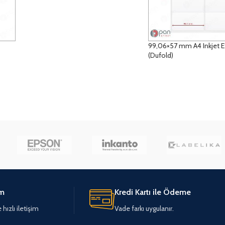
99,06×57 mm A4 Inkjet E
(Dufold)
DETAYLAR
im
Kredi Kartı ile Ödeme
hızlı iletişim
Vade farkı uygulanır.