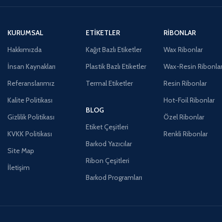
KURUMSAL
ETIKETLER
RIBONLAR
Hakkımızda
Kağıt Bazlı Etiketler
Wax Ribonlar
İnsan Kaynakları
Plastik Bazlı Etiketler
Wax-Resin Ribonla
Referanslarımız
Termal Etiketler
Resin Ribonlar
Kalite Politikası
Hot-Foil Ribonlar
BLOG
Gizlilik Politikası
Özel Ribonlar
Etiket Çeşitleri
KVKK Politikası
Renkli Ribonlar
Barkod Yazıcılar
Site Map
Ribon Çeşitleri
İletişim
Barkod Programları