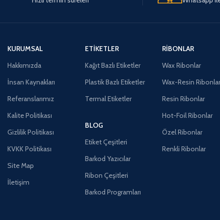
KURUMSAL
ETIKETLER
RIBONLAR
Hakkımızda
Kağıt Bazlı Etiketler
Wax Ribonlar
İnsan Kaynakları
Plastik Bazlı Etiketler
Wax-Resin Ribonla
Referanslarımız
Termal Etiketler
Resin Ribonlar
Kalite Politikası
Hot-Foil Ribonlar
BLOG
Gizlilik Politikası
Özel Ribonlar
Etiket Çeşitleri
KVKK Politikası
Renkli Ribonlar
Barkod Yazıcılar
Site Map
Ribon Çeşitleri
İletişim
Barkod Programları