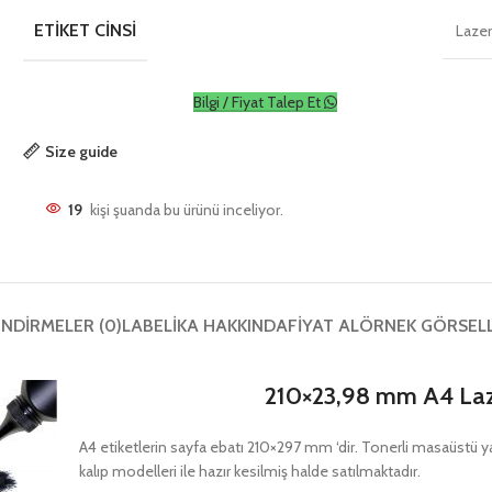
ETIKET CINSI
Laze
Bilgi / Fiyat Talep Et
Size guide
19
kişi şuanda bu ürünü inceliyor.
NDIRMELER (0)
LABELIKA HAKKINDA
FIYAT AL
ÖRNEK GÖRSEL
210×23,98 mm A4 Laz
A4 etiketlerin sayfa ebatı 210×297 mm ‘dir. Tonerli masaüstü yazıc
kalıp modelleri ile hazır kesilmiş halde satılmaktadır.