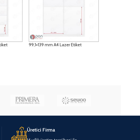
iket
99,1×139 mm A4 Lazer Etiket
DETAYLAR
Üretici Firma
14 yıllık üretim tecrübesi ile..