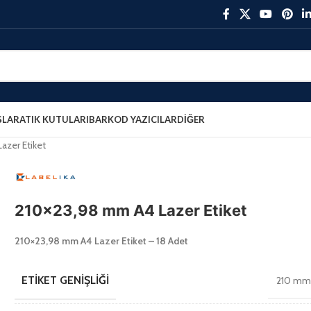
ŞLAR
ATIK KUTULARI
BARKOD YAZICILAR
DIĞER
azer Etiket
210×23,98 mm A4 Lazer Etiket
210×23,98 mm A4 Lazer Etiket – 18 Adet
ETIKET GENIŞLIĞI
210 m