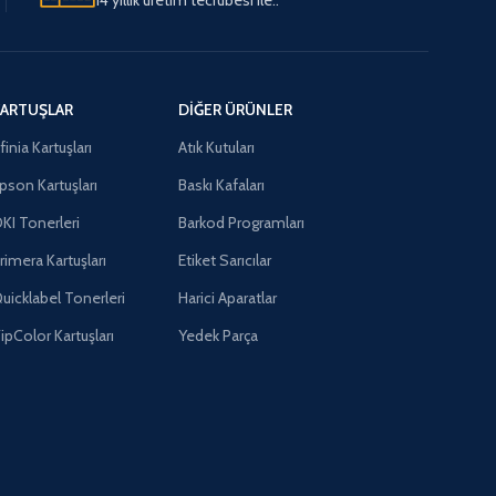
ARTUŞLAR
DIĞER ÜRÜNLER
finia Kartuşları
Atık Kutuları
pson Kartuşları
Baskı Kafaları
KI Tonerleri
Barkod Programları
rimera Kartuşları
Etiket Sarıcılar
uicklabel Tonerleri
Harici Aparatlar
ipColor Kartuşları
Yedek Parça