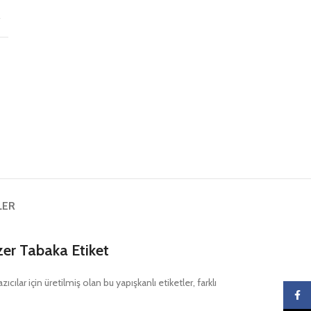
r
LER
er Tabaka Etiket
ılar için üretilmiş olan bu yapışkanlı etiketler, farklı
Faceb