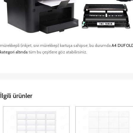
mürekkepli (inkjet, sıvı mürekkep) kartuşa sahipse; bu durumda
A4 DUFOL
kategori altında
tüm bu çeşitlere göz atabilirsiniz.
İlgili ürünler