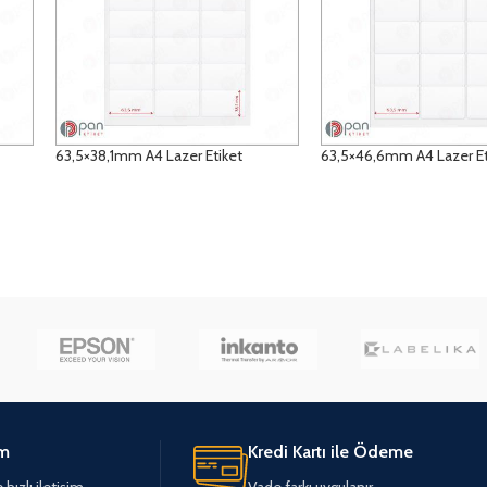
63,5×38,1mm A4 Lazer Etiket
63,5×46,6mm A4 Lazer Et
DETAYLAR
DETAYLAR
im
Kredi Kartı ile Ödeme
hızlı iletişim
Vade farkı uygulanır.