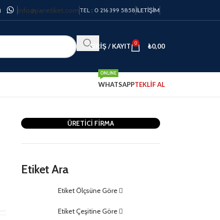
info@panetiket.com
TEL : 0 216 399 5858
İLETIŞIM
0
GIRIŞ / KAYIT
₺
0,00
ONLINE
WHATSAPP
TEKLİF AL
ÜRETİCİ FİRMA
Etiket Ara
Etiket Ölçsüne Göre
m
Etiket Çeşitine Göre