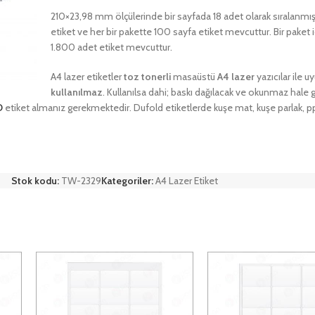
210×23,98 mm ölçülerinde bir sayfada 18 adet olarak sıralanmış b
etiket ve her bir pakette 100 sayfa etiket mevcuttur. Bir paket
1.800 adet etiket mevcuttur.
A4 lazer etiketler
toz tonerli
masaüstü
A4 lazer
yazıcılar ile 
kullanılmaz
. Kullanılsa dahi; baskı dağılacak ve okunmaz hale 
D
etiket almanız gerekmektedir. Dufold etiketlerde kuşe mat, kuşe parlak, pp
Stok kodu:
TW-2329
Kategoriler:
A4 Lazer Etiket