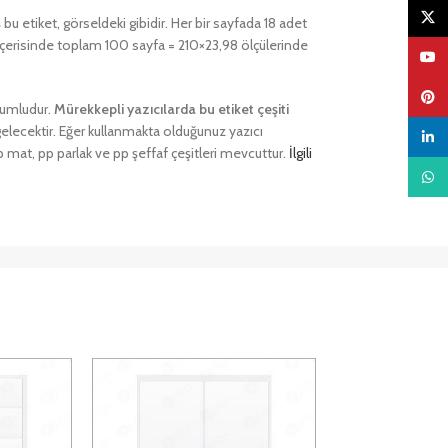
X
u etiket, görseldeki gibidir. Her bir sayfada 18 adet
 içerisinde toplam 100 sayfa = 210×23,98 ölçülerinde
YouTu
Pinter
uyumludur.
Mürekkepli yazıcılarda bu etiket çeşiti
gelecektir. Eğer kullanmakta olduğunuz yazıcı
linked
 mat, pp parlak ve pp şeffaf çeşitleri mevcuttur.
İlgili
What