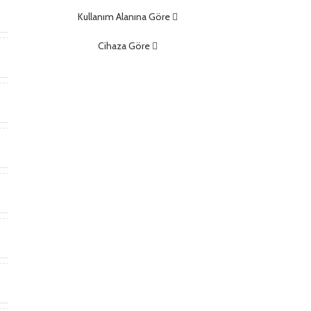
m
Kullanım Alanına Göre
Cihaza Göre
t
r
t
a
)
ş