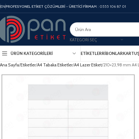
EN
PROFESYONEL ETİKET ÇÖZÜMLERİ - ÜRETİCİ FİRMA
M : 0555 106 87 01
KATEGORI SEÇ
ÜRÜN KATEGORILERI
ETIKETLER
RIBONLAR
KARTU
Ana Sayfa
Etiketler
A4 Tabaka Etiketler
A4 Lazer Etiket
210×23,98 mm A4 L