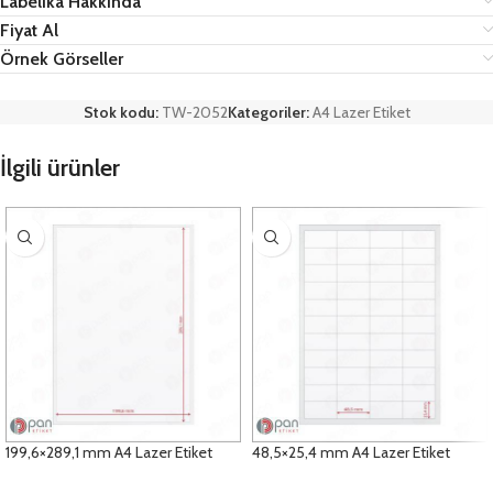
Labelika Hakkında
Fiyat Al
Örnek Görseller
Stok kodu:
TW-2052
Kategoriler:
A4 Lazer Etiket
İlgili ürünler
199,6×289,1 mm A4 Lazer Etiket
48,5×25,4 mm A4 Lazer Etiket