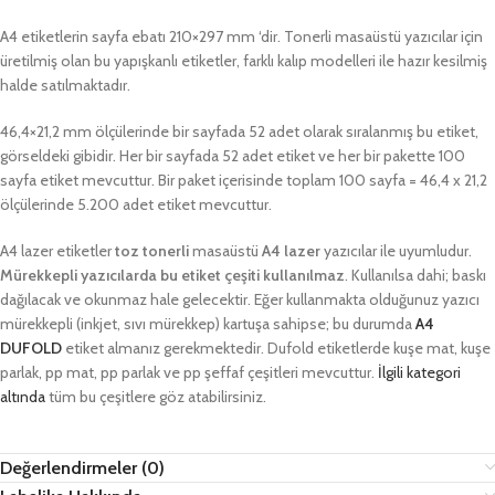
A4 etiketlerin sayfa ebatı 210×297 mm ‘dir. Tonerli masaüstü yazıcılar için
üretilmiş olan bu yapışkanlı etiketler, farklı kalıp modelleri ile hazır kesilmiş
halde satılmaktadır.
46,4×21,2 mm ölçülerinde bir sayfada 52 adet olarak sıralanmış bu etiket,
görseldeki gibidir. Her bir sayfada 52 adet etiket ve her bir pakette 100
sayfa etiket mevcuttur. Bir paket içerisinde toplam 100 sayfa = 46,4 x 21,2
ölçülerinde 5.200 adet etiket mevcuttur.
A4 lazer etiketler
toz tonerli
masaüstü
A4 lazer
yazıcılar ile uyumludur.
Mürekkepli yazıcılarda bu etiket çeşiti kullanılmaz
. Kullanılsa dahi; baskı
dağılacak ve okunmaz hale gelecektir. Eğer kullanmakta olduğunuz yazıcı
mürekkepli (inkjet, sıvı mürekkep) kartuşa sahipse; bu durumda
A4
DUFOLD
etiket almanız gerekmektedir. Dufold etiketlerde kuşe mat, kuşe
parlak, pp mat, pp parlak ve pp şeffaf çeşitleri mevcuttur.
İlgili kategori
altında
tüm bu çeşitlere göz atabilirsiniz.
Değerlendirmeler (0)