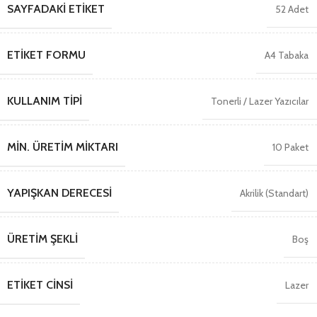
SAYFADAKI ETIKET
52 Adet
ETIKET FORMU
A4 Tabaka
KULLANIM TIPI
Tonerli / Lazer Yazıcılar
MIN. ÜRETIM MIKTARI
10 Paket
YAPIŞKAN DERECESI
Akrilik (Standart)
ÜRETIM ŞEKLI
Boş
ETIKET CINSI
Lazer