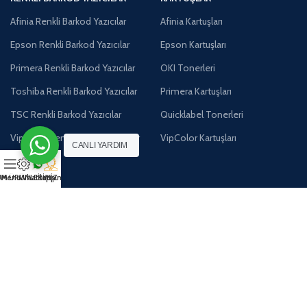
Afinia Renkli Barkod Yazıcılar
Afinia Kartuşları
Epson Renkli Barkod Yazıcılar
Epson Kartuşları
Primera Renkli Barkod Yazıcılar
OKI Tonerleri
Toshiba Renkli Barkod Yazıcılar
Primera Kartuşları
TSC Renkli Barkod Yazıcılar
Quicklabel Tonerleri
VipColor Renkli Barkod Yazıcılar
VipColor Kartuşları
CANLI YARDIM
M ÜRÜNLERİMİZ
Menu
Whatsapp
İletişim
DIĞER ÜRÜNLER
Atık Kutuları
Baskı Kafaları
Barkod Programları
Etiket Sarıcılar