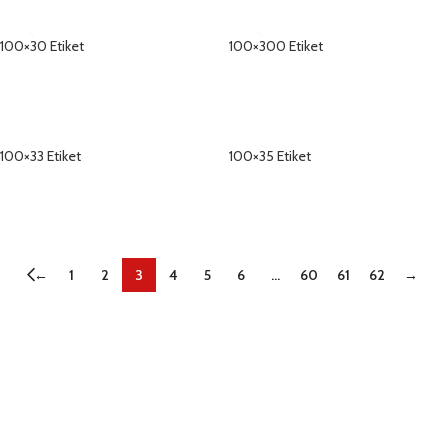
100×30 Etiket
100×300 Etiket
DETAYLAR
DETAYLAR
100×33 Etiket
100×35 Etiket
DETAYLAR
DETAYLAR
←
1
2
3
4
5
6
…
60
61
62
→