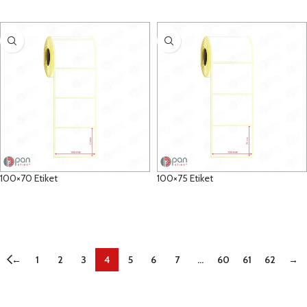
DETAYLAR
DETAYLAR
100×70 Etiket
100×75 Etiket
DETAYLAR
DETAYLAR
←
1
2
3
4
5
6
7
…
60
61
62
→