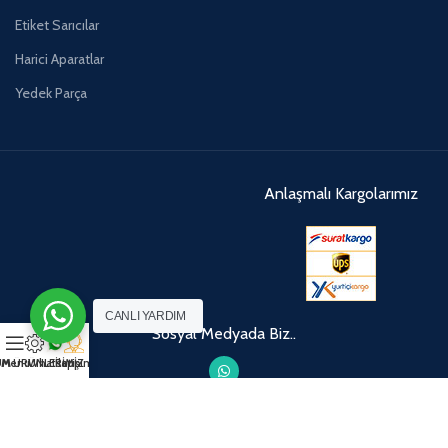
Etiket Sarıcılar
Harici Aparatlar
Yedek Parça
Anlaşmalı Kargolarımız
CANLI YARDIM
Sosyal Medyada Biz..
M ÜRÜNLERİMİZ
Menu
Whatsapp
İletişim
PAN ETİKET & BARKOD SİSTEMLERİ
2022 - PREMIUM BARCODE / LABEL