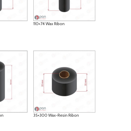
110×74 Wax Ribon
DETAYLAR
on
35×300 Wax-Resin Ribon
DETAYLAR