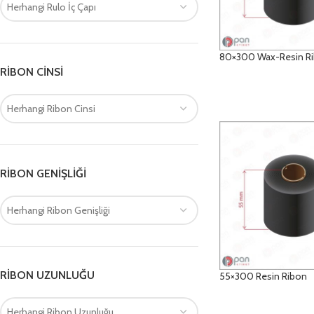
Herhangi Rulo İç Çapı
80×300 Wax-Resin R
RIBON CINSI
DETAYLAR
Herhangi Ribon Cinsi
RIBON GENIŞLIĞI
Herhangi Ribon Genişliği
RIBON UZUNLUĞU
55×300 Resin Ribon
Herhangi Ribon Uzunluğu
DETAYLAR