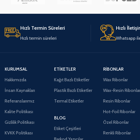
Hızlı Termin Süreleri
Hızlı İletiş
Hızlı termin süreleri
Whatsapp ile 
KURUMSAL
ETIKETLER
RIBONLAR
Hakkımızda
Kağıt Bazlı Etiketler
Wax Ribonlar
İnsan Kaynakları
Plastik Bazlı Etiketler
Wax-Resin Ribonla
Referanslarımız
Termal Etiketler
Resin Ribonlar
Kalite Politikası
Hot-Foil Ribonlar
BLOG
Gizlilik Politikası
Özel Ribonlar
Etiket Çeşitleri
KVKK Politikası
Renkli Ribonlar
Barkod Yazıcılar