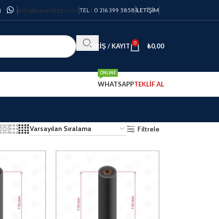
info@panetiket.com
TEL : 0 216 399 5858
İLETIŞIM
0
GIRIŞ / KAYIT
₺
0,00
ONLINE
WHATSAPP
TEKLİF AL
Filtrele