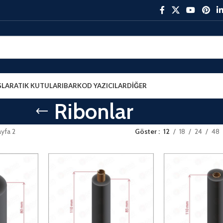
ŞLAR
ATIK KUTULARI
BARKOD YAZICILAR
DIĞER
Ribonlar
yfa 2
Göster
12
18
24
48