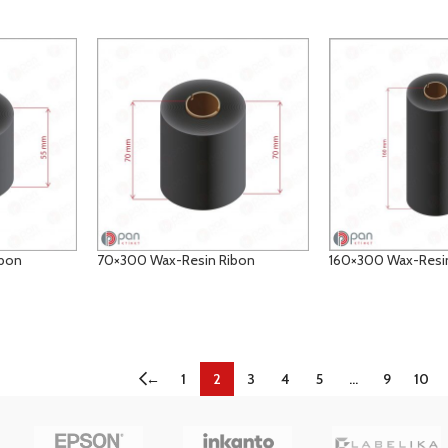
ibon
70×300 Wax-Resin Ribon
160×300 Wax-Resi
DETAYLAR
DETAYLAR
←
1
2
3
4
5
…
9
10