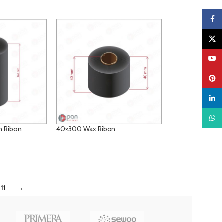
Faceb
X
YouTu
Pinter
linked
What
n Ribon
40×300 Wax Ribon
DETAYLAR
11
→