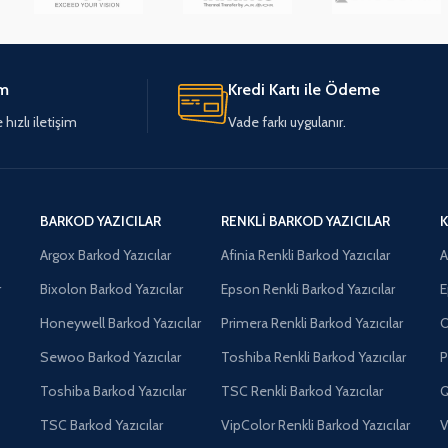
im
Kredi Kartı ile Ödeme
hızlı iletişim
Vade farkı uygulanır.
BARKOD YAZICILAR
RENKLI BARKOD YAZICILAR
K
Argox Barkod Yazıcılar
Afinia Renkli Barkod Yazıcılar
A
r
Bixolon Barkod Yazıcılar
Epson Renkli Barkod Yazıcılar
E
Honeywell Barkod Yazıcılar
Primera Renkli Barkod Yazıcılar
O
Sewoo Barkod Yazıcılar
Toshiba Renkli Barkod Yazıcılar
P
Toshiba Barkod Yazıcılar
TSC Renkli Barkod Yazıcılar
Q
TSC Barkod Yazıcılar
VipColor Renkli Barkod Yazıcılar
V