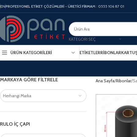
EN
PROFESYONEL ETİKET ÇÖZÜMLERİ - ÜRETİCİ FİRMA
M : 0555 106 87 01
KATEGORI SEÇ
ÜRÜN KATEGORILERI
ETIKETLER
RIBONLAR
KARTU
MARKAYA GÖRE FILTRELE
Ana Sayfa
Ribonlar
Sa
Herhangi Marka
RULO İÇ ÇAPI