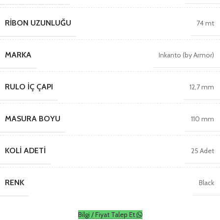
RIBON UZUNLUĞU
74 mt
MARKA
Inkanto (by Armor)
RULO İÇ ÇAPI
12,7 mm
MASURA BOYU
110 mm
KOLI ADETI
25 Adet
RENK
Black
Bilgi / Fiyat Talep Et