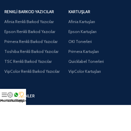
RENKLI BARKOD YAZICILAR
KARTUŞLAR
Afinia Renkli Barkod Yazıcılar
Afinia Kartuşları
Epson Renkli Barkod Yazıcılar
Epson Kartuşları
Primera Renkli Barkod Yazıcılar
OKI Tonerleri
Toshiba Renkli Barkod Yazıcılar
Primera Kartuşları
TSC Renkli Barkod Yazıcılar
Quicklabel Tonerleri
VipColor Renkli Barkod Yazıcılar
VipColor Kartuşları
DIĞER ÜRÜNLER
M ÜRÜNLERİMİZ
Menu
Whatsapp
İletişim
Atık Kutuları
Baskı Kafaları
Barkod Programları