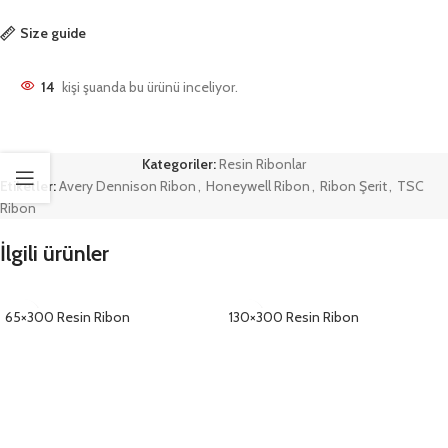
Size guide
14
kişi şuanda bu ürünü inceliyor.
Kategoriler:
Resin Ribonlar
Etiketler:
Avery Dennison Ribon
,
Honeywell Ribon
,
Ribon Şerit
,
TSC
Ribon
İlgili ürünler
65×300 Resin Ribon
130×300 Resin Ribon
DETAYLAR
DETAYLAR