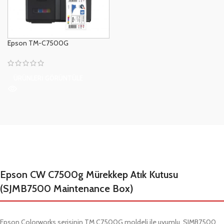
Epson TM-C7500G
ÜRÜNLERI GÖRÜNTÜLE
Epson CW C7500g Mürekkep Atık Kutusu
(SJMB7500 Maintenance Box)
Epson Colorworks serisinin TM C7500G moldeli ile uyumlu, SJMB7500