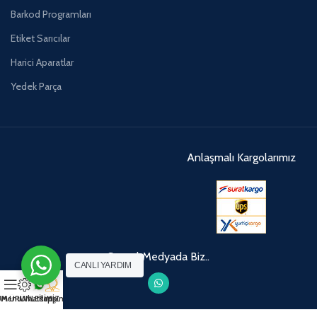
Barkod Programları
Etiket Sarıcılar
Harici Aparatlar
Yedek Parça
Anlaşmalı Kargolarımız
Sosyal Medyada Biz..
CANLI YARDIM
M ÜRÜNLERİMİZ
Menu
Whatsapp
İletişim