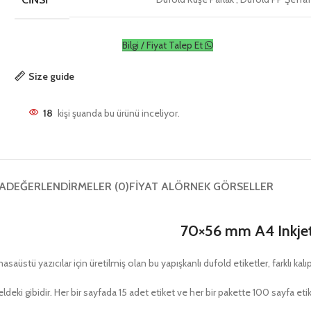
Bilgi / Fiyat Talep Et
Size guide
18
kişi şuanda bu ürünü inceliyor.
A
DEĞERLENDIRMELER (0)
FIYAT AL
ÖRNEK GÖRSELLER
70×56 mm A4 Inkjet
tü yazıcılar için üretilmiş olan bu yapışkanlı dufold etiketler, farklı kalıp
deki gibidir. Her bir sayfada 15 adet etiket ve her bir pakette 100 sayfa et