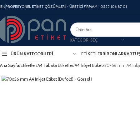
EN
PROFESYONEL ETİKET ÇÖZÜMLERİ - ÜRETİCİ FİRMA
M : 0555 106 87 01
KATEGORI SEÇ
ÜRÜN KATEGORILERI
ETIKETLER
RIBONLAR
KARTU
Ana Sayfa
Etiketler
A4 Tabaka Etiketler
A4 İnkjet Etiket
70×56 mm A4 Inkjet