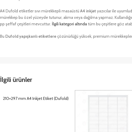
A4 Dufold etiketler sıvı mürekkepli masaüstü
A4 inkjet
yazıcılar ile uyumlud
mürekkep bu özel yüzeyde tutunur, akma veya dağılma yapmaz. Kullandığınız 
pp şeffaf çeşitleri mevcuttur.
İlgili kategori altında
tüm bu çeşitlere göz atabi
Bu
Dufold yapışkanlı etiketlere
çözünürlüğü yüksek, premium mürekkepler ile 
İlgili ürünler
210×297 mm A4 Inkjet Etiket (Dufold)
DETAYLAR