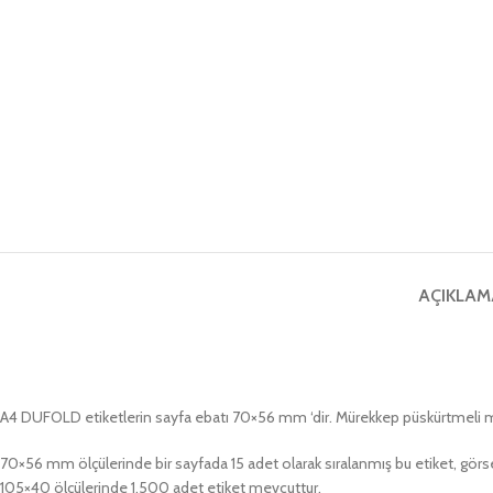
AÇIKLAM
A4 DUFOLD etiketlerin sayfa ebatı 70×56 mm ‘dir. Mürekkep püskürtmeli masaüs
70×56 mm ölçülerinde bir sayfada 15 adet olarak sıralanmış bu etiket, görsel
105×40 ölçülerinde 1.500 adet etiket mevcuttur.