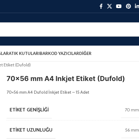
ŞLAR
ATIK KUTULARI
BARKOD YAZICILAR
DIĞER
 Etiket (Dufold)
70×56 mm A4 Inkjet Etiket (Dufold)
70×56 mm A4 Dufold İnkjet Etiket – 15 Adet
ETIKET GENIŞLIĞI
70 m
ETIKET UZUNLUĞU
56 m