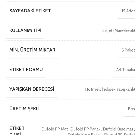
SAYFADAKI ETIKET
15 Ade
KULLANIM TIPI
Inkjet (Mürekkepli
MIN. ÜRETIM MIKTARI
5 Pake
ETIKET FORMU
A4 Tabak
YAPIŞKAN DERECESI
Hotmelt (Yüksek Yapışkanlı
ÜRETIM ŞEKLI
Bo
ETIKET
Dufold PP Mat
,
Dufold PP Parlak
,
Dufold Kuşe Mat
Dufold Kuşe Parlak
,
Dufold PP Şeffa
CINSI