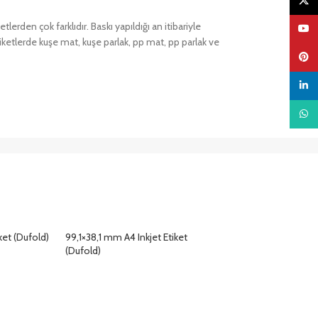
X
lerden çok farklıdır. Baskı yapıldığı an itibariyle
YouTu
ketlerde kuşe mat, kuşe parlak, pp mat, pp parlak ve
Pinter
linked
What
ket (Dufold)
99,1×38,1 mm A4 Inkjet Etiket
(Dufold)
DETAYLAR