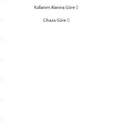
Kullanım Alanına Göre
t
Cihaza Göre
)
t
a
)
ş
,
f