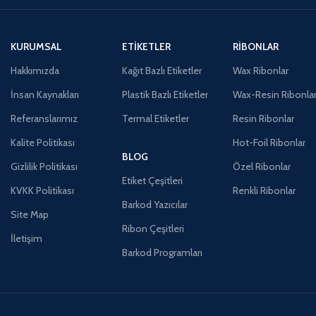
KURUMSAL
ETIKETLER
RIBONLAR
Hakkımızda
Kağıt Bazlı Etiketler
Wax Ribonlar
İnsan Kaynakları
Plastik Bazlı Etiketler
Wax-Resin Ribonla
Referanslarımız
Termal Etiketler
Resin Ribonlar
Kalite Politikası
Hot-Foil Ribonlar
BLOG
Gizlilik Politikası
Özel Ribonlar
Etiket Çeşitleri
KVKK Politikası
Renkli Ribonlar
Barkod Yazıcılar
Site Map
Ribon Çeşitleri
İletişim
Barkod Programları