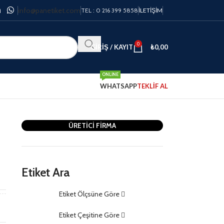
info@panetiket.com
TEL : 0 216 399 5858
İLETIŞIM
0
GIRIŞ / KAYIT
₺
0,00
ONLINE
WHATSAPP
TEKLİF AL
ÜRETİCİ FİRMA
Etiket Ara
m
Etiket Ölçsüne Göre
m
Etiket Çeşitine Göre