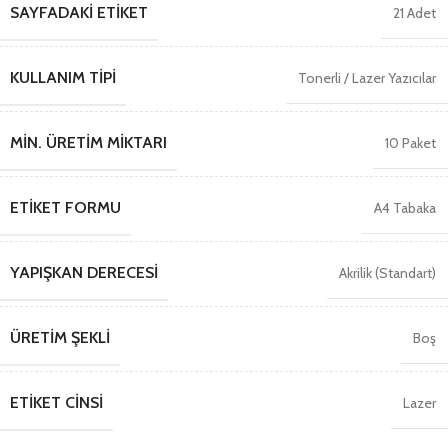
SAYFADAKI ETIKET
21 Adet
KULLANIM TIPI
Tonerli / Lazer Yazıcılar
MIN. ÜRETIM MIKTARI
10 Paket
ETIKET FORMU
A4 Tabaka
YAPIŞKAN DERECESI
Akrilik (Standart)
ÜRETIM ŞEKLI
Boş
ETIKET CINSI
Lazer