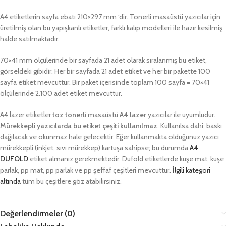
A4 etiketlerin sayfa ebatı 210×297 mm ‘dir. Tonerli masaüstü yazıcılar için
üretilmiş olan bu yapışkanlı etiketler, farklı kalıp modelleri ile hazır kesilmiş
halde satılmaktadır.
70×41 mm ölçülerinde bir sayfada 21 adet olarak sıralanmış bu etiket,
görseldeki gibidir. Her bir sayfada 21 adet etiket ve her bir pakette 100
sayfa etiket mevcuttur. Bir paket içerisinde toplam 100 sayfa = 70×41
ölçülerinde 2.100 adet etiket mevcuttur.
A4 lazer etiketler
toz tonerli
masaüstü
A4 lazer
yazıcılar ile uyumludur.
Mürekkepli yazıcılarda bu etiket çeşiti kullanılmaz
. Kullanılsa dahi; baskı
dağılacak ve okunmaz hale gelecektir. Eğer kullanmakta olduğunuz yazıcı
mürekkepli (inkjet, sıvı mürekkep) kartuşa sahipse; bu durumda
A4
DUFOLD
etiket almanız gerekmektedir. Dufold etiketlerde kuşe mat, kuşe
parlak, pp mat, pp parlak ve pp şeffaf çeşitleri mevcuttur.
İlgili kategori
altında
tüm bu çeşitlere göz atabilirsiniz.
Değerlendirmeler (0)