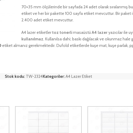
70×35 mm ölçülerinde bir sayfada 24 adet olarak sıralanmış bu e
etiket ve her bir pakette 100 sayfa etiket mevcuttur. Bir paket
2.400 adet etiket mevcuttur.
A4 lazer etiketler
toz tonerli
masaüstü
A4 lazer
yazıcılar ile 
kullanılmaz
. Kullanılsa dahi; baskı dağılacak ve okunmaz hale 
D
etiket almanız gerekmektedir. Dufold etiketlerde kuşe mat, kuşe parlak, pp
Stok kodu:
TW-2324
Kategoriler:
A4 Lazer Etiket