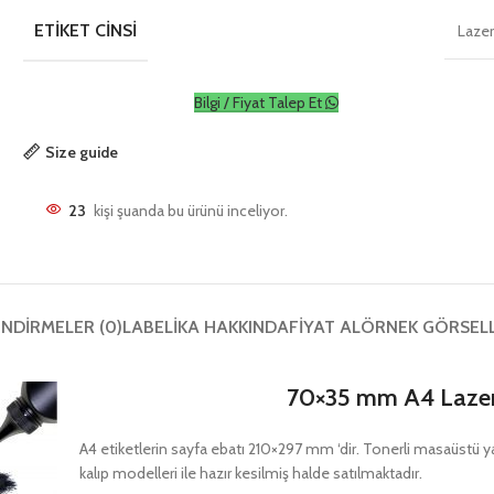
ETIKET CINSI
Laze
Bilgi / Fiyat Talep Et
Size guide
23
kişi şuanda bu ürünü inceliyor.
NDIRMELER (0)
LABELIKA HAKKINDA
FIYAT AL
ÖRNEK GÖRSEL
70×35 mm A4 Lazer
A4 etiketlerin sayfa ebatı 210×297 mm ‘dir. Tonerli masaüstü yazıc
kalıp modelleri ile hazır kesilmiş halde satılmaktadır.