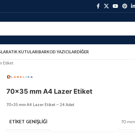
ŞLAR
ATIK KUTULARI
BARKOD YAZICILAR
DIĞER
 Etiket
70×35 mm A4 Lazer Etiket
70×35 mm A4 Lazer Etiket – 24 Adet
ETIKET GENIŞLIĞI
70 m