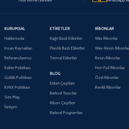
KURUMSAL
ETIKETLER
RIBONLAR
Hakkımızda
Kağıt Bazlı Etiketler
Wax Ribonlar
İnsan Kaynakları
Plastik Bazlı Etiketler
Wax-Resin Ribonla
Referanslarımız
Termal Etiketler
Resin Ribonlar
Kalite Politikası
Hot-Foil Ribonlar
BLOG
Gizlilik Politikası
Özel Ribonlar
Etiket Çeşitleri
KVKK Politikası
Renkli Ribonlar
Barkod Yazıcılar
Site Map
Ribon Çeşitleri
İletişim
Barkod Programları