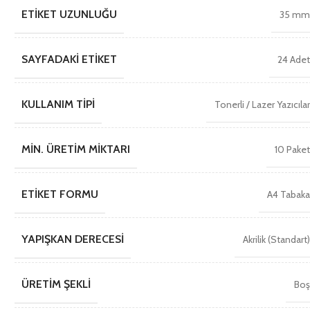
ETIKET UZUNLUĞU
35 m
SAYFADAKI ETIKET
24 Ade
KULLANIM TIPI
Tonerli / Lazer Yazıcıla
MIN. ÜRETIM MIKTARI
10 Pake
ETIKET FORMU
A4 Tabak
YAPIŞKAN DERECESI
Akrilik (Standart
ÜRETIM ŞEKLI
Bo