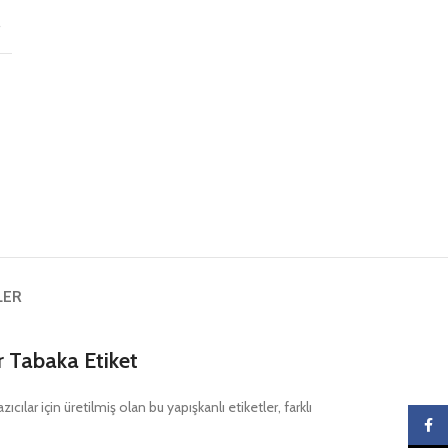
r
LER
 Tabaka Etiket
ılar için üretilmiş olan bu yapışkanlı etiketler, farklı
Faceb