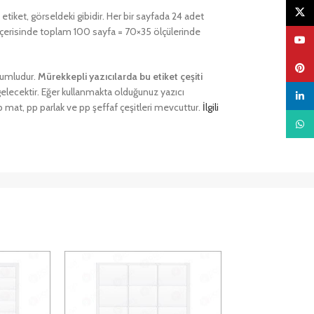
X
tiket, görseldeki gibidir. Her bir sayfada 24 adet
 içerisinde toplam 100 sayfa = 70×35 ölçülerinde
YouTu
Pinter
uyumludur.
Mürekkepli yazıcılarda bu etiket çeşiti
gelecektir. Eğer kullanmakta olduğunuz yazıcı
linked
 mat, pp parlak ve pp şeffaf çeşitleri mevcuttur.
İlgili
What