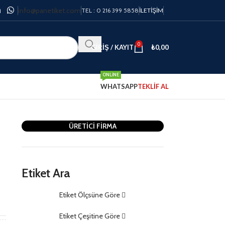
info@panetiket.com
TEL : 0 216 399 5858
İLETIŞIM
0
GIRIŞ / KAYIT
₺
0,00
ONLINE
WHATSAPP
TEKLİF AL
ÜRETİCİ FİRMA
Etiket Ara
Etiket Ölçsüne Göre
m
Etiket Çeşitine Göre