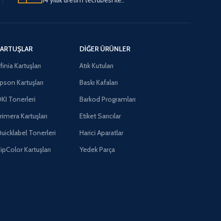
ARTUŞLAR
DIĞER ÜRÜNLER
finia Kartuşları
Atık Kutuları
pson Kartuşları
Baskı Kafaları
KI Tonerleri
Barkod Programları
rimera Kartuşları
Etiket Sarıcılar
uicklabel Tonerleri
Harici Aparatlar
ipColor Kartuşları
Yedek Parça