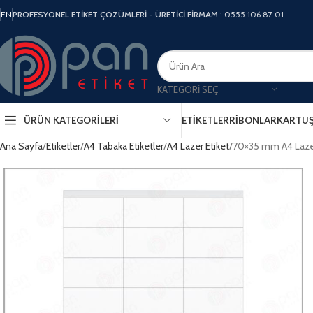
EN
PROFESYONEL ETİKET ÇÖZÜMLERİ - ÜRETİCİ FİRMA
M : 0555 106 87 01
KATEGORI SEÇ
ÜRÜN KATEGORILERI
ETIKETLER
RIBONLAR
KARTU
Ana Sayfa
Etiketler
A4 Tabaka Etiketler
A4 Lazer Etiket
70×35 mm A4 Lazer