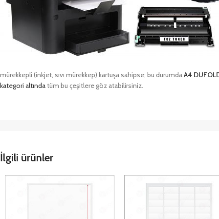
mürekkepli (inkjet, sıvı mürekkep) kartuşa sahipse; bu durumda
A4 DUFOL
kategori altında
tüm bu çeşitlere göz atabilirsiniz.
İlgili ürünler