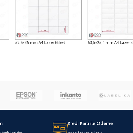
52,5×35 mm A4 Lazer Etiket
63,5×25,4 mm A4 Lazer E
DETAYLAR
DETAYLAR
im
Kredi Kartı ile Ödeme
hızlı iletişim
Vade farkı uygulanır.