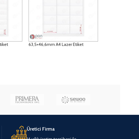
tiket
63,5×46,6mm A4 Lazer Etiket
DETAYLAR
Üretici Firma
14 yıllık üretim tecrübesi ile..