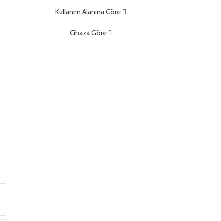
m
Kullanım Alanına Göre
Cihaza Göre
t
r
t
a
)
ş