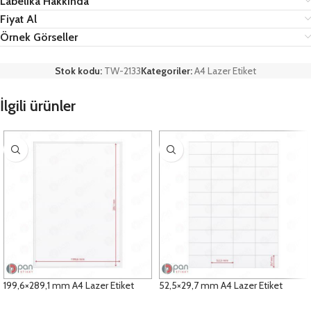
Labelika Hakkında
Fiyat Al
Örnek Görseller
Stok kodu:
TW-2133
Kategoriler:
A4 Lazer Etiket
İlgili ürünler
199,6×289,1 mm A4 Lazer Etiket
52,5×29,7 mm A4 Lazer Etiket