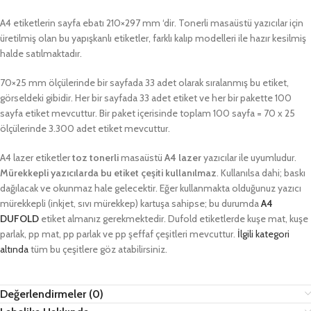
A4 etiketlerin sayfa ebatı 210×297 mm ‘dir. Tonerli masaüstü yazıcılar için
üretilmiş olan bu yapışkanlı etiketler, farklı kalıp modelleri ile hazır kesilmiş
halde satılmaktadır.
70×25 mm ölçülerinde bir sayfada 33 adet olarak sıralanmış bu etiket,
görseldeki gibidir. Her bir sayfada 33 adet etiket ve her bir pakette 100
sayfa etiket mevcuttur. Bir paket içerisinde toplam 100 sayfa = 70 x 25
ölçülerinde 3.300 adet etiket mevcuttur.
A4 lazer etiketler
toz tonerli
masaüstü
A4 lazer
yazıcılar ile uyumludur.
Mürekkepli yazıcılarda bu etiket çeşiti kullanılmaz
. Kullanılsa dahi; baskı
dağılacak ve okunmaz hale gelecektir. Eğer kullanmakta olduğunuz yazıcı
mürekkepli (inkjet, sıvı mürekkep) kartuşa sahipse; bu durumda
A4
DUFOLD
etiket almanız gerekmektedir. Dufold etiketlerde kuşe mat, kuşe
parlak, pp mat, pp parlak ve pp şeffaf çeşitleri mevcuttur.
İlgili kategori
altında
tüm bu çeşitlere göz atabilirsiniz.
Değerlendirmeler (0)