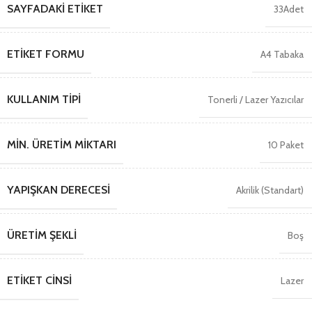
SAYFADAKI ETIKET
33Adet
ETIKET FORMU
A4 Tabaka
KULLANIM TIPI
Tonerli / Lazer Yazıcılar
MIN. ÜRETIM MIKTARI
10 Paket
YAPIŞKAN DERECESI
Akrilik (Standart)
ÜRETIM ŞEKLI
Boş
ETIKET CINSI
Lazer