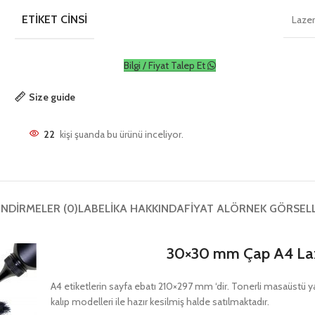
ETIKET CINSI
Laze
Bilgi / Fiyat Talep Et
Size guide
22
kişi şuanda bu ürünü inceliyor.
NDIRMELER (0)
LABELIKA HAKKINDA
FIYAT AL
ÖRNEK GÖRSEL
30×30 mm Çap A4 Laz
A4 etiketlerin sayfa ebatı 210×297 mm ‘dir. Tonerli masaüstü yazıc
kalıp modelleri ile hazır kesilmiş halde satılmaktadır.