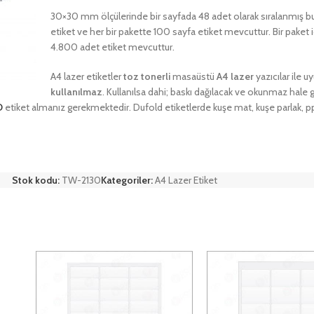
30×30 mm ölçülerinde bir sayfada 48 adet olarak sıralanmış bu e
etiket ve her bir pakette 100 sayfa etiket mevcuttur. Bir pake
4.800 adet etiket mevcuttur.
A4 lazer etiketler
toz tonerli
masaüstü
A4 lazer
yazıcılar ile 
kullanılmaz
. Kullanılsa dahi; baskı dağılacak ve okunmaz hale 
D
etiket almanız gerekmektedir. Dufold etiketlerde kuşe mat, kuşe parlak, pp
Stok kodu:
TW-2130
Kategoriler:
A4 Lazer Etiket