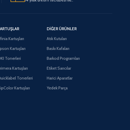
ARTUŞLAR
DIĞER ÜRÜNLER
finia Kartuşları
Atık Kutuları
pson Kartuşları
Baskı Kafaları
KI Tonerleri
Barkod Programları
rimera Kartuşları
Etiket Sarıcılar
uicklabel Tonerleri
Harici Aparatlar
ipColor Kartuşları
Yedek Parça