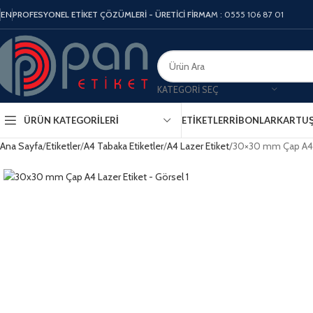
EN
PROFESYONEL ETİKET ÇÖZÜMLERİ - ÜRETİCİ FİRMA
M : 0555 106 87 01
KATEGORI SEÇ
ÜRÜN KATEGORILERI
ETIKETLER
RIBONLAR
KARTU
Ana Sayfa
Etiketler
A4 Tabaka Etiketler
A4 Lazer Etiket
30×30 mm Çap A4 L