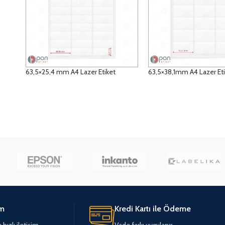
63,5×25,4 mm A4 Lazer Etiket
63,5×38,1mm A4 Lazer Et
DETAYLAR
DETAYLAR
im
Kredi Kartı ile Ödeme
hızlı iletişim
Vade farkı uygulanır.