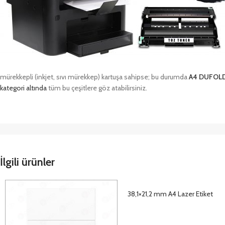
mürekkepli (inkjet, sıvı mürekkep) kartuşa sahipse; bu durumda
A4 DUFOL
kategori altında
tüm bu çeşitlere göz atabilirsiniz.
İlgili ürünler
38,1×21,2 mm A4 Lazer Etiket
DETAYLAR