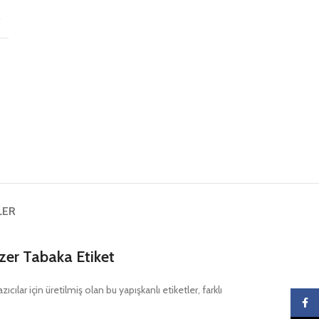
r
LER
er Tabaka Etiket
ılar için üretilmiş olan bu yapışkanlı etiketler, farklı
Faceb