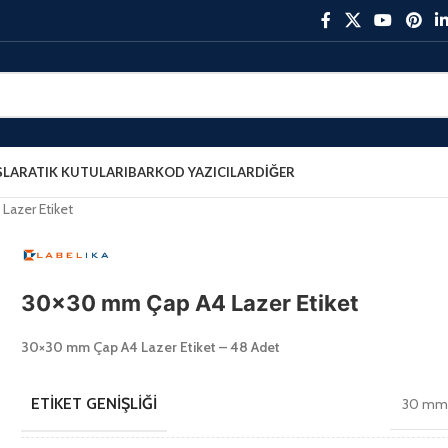
ŞLAR
ATIK KUTULARI
BARKOD YAZICILAR
DIĞER
azer Etiket
30×30 mm Çap A4 Lazer Etiket
30×30 mm Çap A4 Lazer Etiket – 48 Adet
ETIKET GENIŞLIĞI
30 m