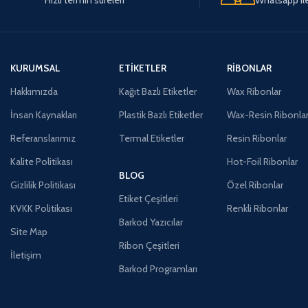
KURUMSAL
ETIKETLER
RIBONLAR
Hakkımızda
Kağıt Bazlı Etiketler
Wax Ribonlar
İnsan Kaynakları
Plastik Bazlı Etiketler
Wax-Resin Ribonla
Referanslarımız
Termal Etiketler
Resin Ribonlar
Kalite Politikası
Hot-Foil Ribonlar
BLOG
Gizlilik Politikası
Özel Ribonlar
Etiket Çeşitleri
KVKK Politikası
Renkli Ribonlar
Barkod Yazıcılar
Site Map
Ribon Çeşitleri
İletişim
Barkod Programları