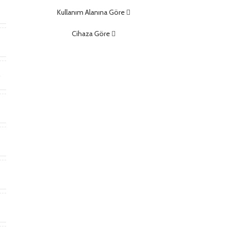
m
Kullanım Alanına Göre
Cihaza Göre
t
r
t
a
)
ş