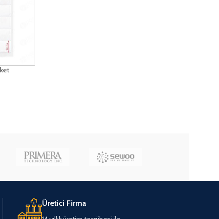
iket
Üretici Firma
14 yıllık üretim tecrübesi ile..