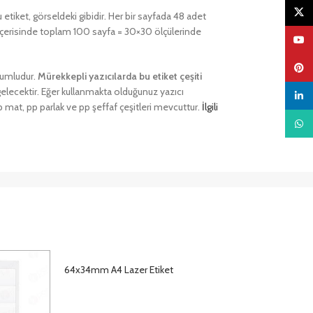
X
tiket, görseldeki gibidir. Her bir sayfada 48 adet
t içerisinde toplam 100 sayfa = 30×30 ölçülerinde
YouTu
Pinter
uyumludur.
Mürekkepli yazıcılarda bu etiket çeşiti
gelecektir. Eğer kullanmakta olduğunuz yazıcı
linked
 mat, pp parlak ve pp şeffaf çeşitleri mevcuttur.
İlgili
What
64x34mm A4 Lazer Etiket
DETAYLAR