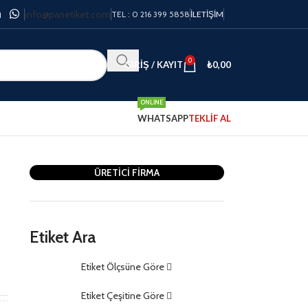
info@panetiket.com
TEL : 0 216 399 5858
İLETIŞIM
0
GIRIŞ / KAYIT
₺
0,00
ONLINE
WHATSAPP
TEKLİF AL
ÜRETİCİ FİRMA
Etiket Ara
Etiket Ölçsüne Göre
m
Etiket Çeşitine Göre