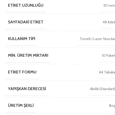
ETIKET UZUNLUĞU
30 m
SAYFADAKI ETIKET
48 Ade
KULLANIM TIPI
Tonerli / Lazer Yazıcıla
MIN. ÜRETIM MIKTARI
10 Pake
ETIKET FORMU
A4 Tabak
YAPIŞKAN DERECESI
Akrilik (Standart
ÜRETIM ŞEKLI
Bo