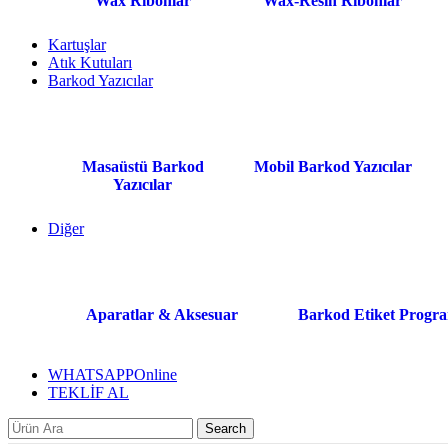
Wax Ribonlar
Wax-Resin Ribonlar
Kartuşlar
Atık Kutuları
Barkod Yazıcılar
Masaüstü Barkod
Mobil Barkod Yazıcılar
Yazıcılar
Diğer
Aparatlar & Aksesuar
Barkod Etiket Progra
WHATSAPP
Online
TEKLİF AL
Search