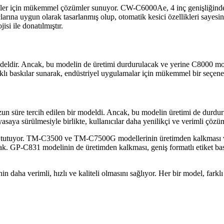
r için mükemmel çözümler sunuyor. CW-C6000Ae, 4 inç genişliğinde e
çlarına uygun olarak tasarlanmış olup, otomatik kesici özellikleri sayesi
si ile donatılmıştır.
deldir. Ancak, bu modelin de üretimi durdurulacak ve yerine C8000 mode
klı baskılar sunarak, endüstriyel uygulamalar için mükemmel bir seçene
 uzun süre tercih edilen bir modeldi. Ancak, bu modelin üretimi de durdu
yasaya sürülmesiyle birlikte, kullanıcılar daha yenilikçi ve verimli çözü
r yer tutuyor. TM-C3500 ve TM-C7500G modellerinin üretimden kalkmas
ak. GP-C831 modelinin de üretimden kalkması, geniş formatlı etiket bask
 daha verimli, hızlı ve kaliteli olmasını sağlıyor. Her bir model, farklı