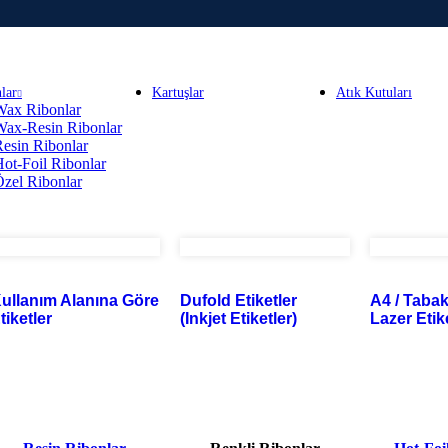
lar
Kartuşlar
Atık Kutuları
Wax Ribonlar
Wax-Resin Ribonlar
esin Ribonlar
ot-Foil Ribonlar
zel Ribonlar
ullanım Alanına Göre
Dufold Etiketler
A4 / Taba
tiketler
(Inkjet Etiketler)
Lazer Etik