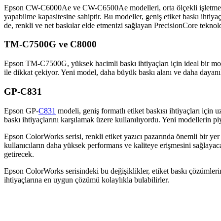
Epson CW-C6000Ae ve CW-C6500Ae modelleri, orta ölçekli işletmele
yapabilme kapasitesine sahiptir. Bu modeller, geniş etiket baskı ihtiya
de, renkli ve net baskılar elde etmenizi sağlayan PrecisionCore teknoloji
TM-C7500G ve C8000
Epson TM-C7500G, yüksek hacimli baskı ihtiyaçları için ideal bir mo
ile dikkat çekiyor. Yeni model, daha büyük baskı alanı ve daha dayanı
GP-C831
Epson GP-
C831
modeli, geniş formatlı etiket baskısı ihtiyaçları için
baskı ihtiyaçlarını karşılamak üzere kullanılıyordu. Yeni modellerin pi
Epson ColorWorks serisi, renkli etiket yazıcı pazarında önemli bi
kullanıcıların daha yüksek performans ve kaliteye erişmesini sağlayac
getirecek.
Epson ColorWorks serisindeki bu değişiklikler, etiket baskı çözümlerinin
ihtiyaçlarına en uygun çözümü kolaylıkla bulabilirler.