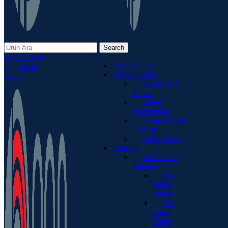
Search
Giriş / Kayıt
Atık Kutuları
₺
0,00
Diğer Ürünler
Menu
Aksesuar &
Aparat
Etiket
Programları
Termal Baskı
Kafaları
Yedek Parça
Etiketler
A4 Tabaka
Etiketler
A4
İnkjet
Etiket
A4
Lazer
Etiket