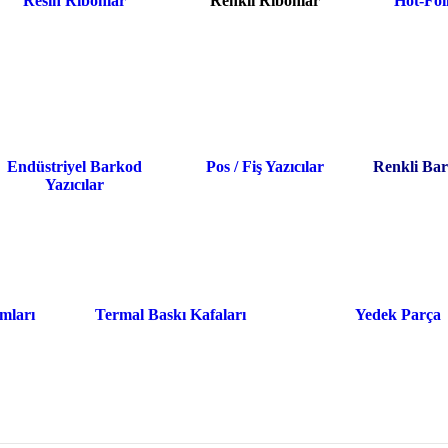
Resin Ribonlar
Renkli Ribonlar
Hot-Foi
Endüstriyel Barkod
Pos / Fiş Yazıcılar
Renkli Bar
Yazıcılar
mları
Termal Baskı Kafaları
Yedek Parça