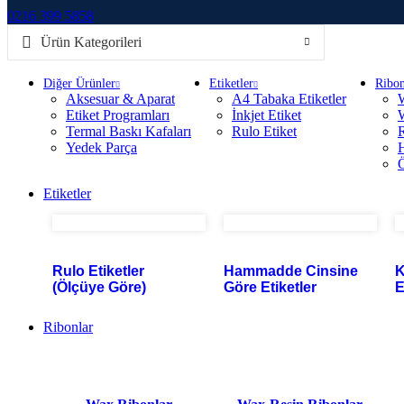
0216 399 5858
Ürün Kategorileri
Diğer Ürünler
Etiketler
Ribon
Aksesuar & Aparat
A4 Tabaka Etiketler
Etiket Programları
İnkjet Etiket
Termal Baskı Kafaları
Rulo Etiket
R
Yedek Parça
H
Ö
Etiketler
Rulo Etiketler
Hammadde Cinsine
K
(Ölçüye Göre)
Göre Etiketler
E
Ribonlar