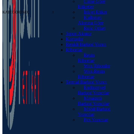
Cinse Göre
Etiketler
İnkjet Etiket
KATEGORI SEÇ
Kullanım
Alanına Göre
Rulo Etiket
Japon Akmaz
Kartuşlar
Renkli Barkod Yazıcı
Ribonlar
Resin
Ribonlar
Wax Ribonlar
Wax-Resin
Ribonlar
Termal Barkod Yazıcı
Endüstriyel
Barkod Yazıcılar
Masaüstü
Barkod Yazıcılar
Mobil Barkod
Yazıcılar
Pos Yazıcılar