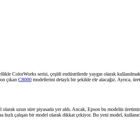
 Özellikle ColorWorks serisi, çeşitli endüstrilerde yaygın olarak kullan
son çıkan
C8000
modellerini detaylı bir şekilde ele alacağız. Ayrıca, ü
el olarak uzun süre piyasada yer aldı. Ancak, Epson bu modelin üreti
lı çalışan bir model olarak dikkat çekiyor. Bu yeni model, kullanıcıları