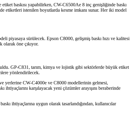
tiket baskısı yapabilirken, CW-C6500Ae 8 inç genişliğinde baskı
nde etiketleri istenilen boyutlarda kesme imkanı sunar. Her iki model
li piyasaya sürülecek. Epson C8000, gelişmiş baskı hızı ve kalitesi
k olarak öne çıkıyor.
ruldu. GP-C831, tarım, kimya ve lojistik gibi sektörlerde büyük etiket
mlere yönlendirilecek.
ı ve yerlerine CW-C4000e ve C8000 modellerinin gelmesi,
ı ihtiyaçlarını karşılayacak yeni çözümler arayışını beraberinde
 baskı ihtiyaçlarına uygun olarak tasarlandığından, kullanıcılar