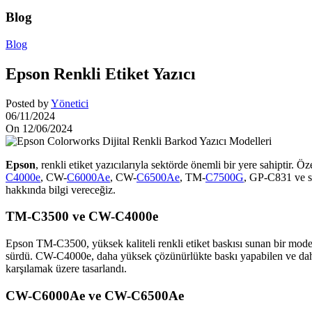
Blog
Blog
Epson Renkli Etiket Yazıcı
Posted by
Yönetici
06/11/2024
On 12/06/2024
Epson
, renkli etiket yazıcılarıyla sektörde önemli bir yere sahiptir.
C4000e
, CW-
C6000Ae
, CW-
C6500Ae
, TM-
C7500G
, GP-C831 ve 
hakkında bilgi vereceğiz.
TM-C3500 ve CW-C4000e
Epson TM-C3500, yüksek kaliteli renkli etiket baskısı sunan bir mod
sürdü. CW-C4000e, daha yüksek çözünürlükte baskı yapabilen ve daha hız
karşılamak üzere tasarlandı.
CW-C6000Ae ve CW-C6500Ae