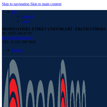
0
Skip to navigation
Skip to main content
EN
Deutsch
عربي
PROFESYONEL ETİKET ÇÖZÜMLERİ - ÜRETİCİ FİRMA
M : 0555 106 87 01
info@panetiket.com
TEL : 0 216 399 5858
İletişim