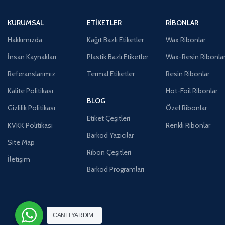
KURUMSAL
ETIKETLER
RIBONLAR
Hakkımızda
Kağıt Bazlı Etiketler
Wax Ribonlar
İnsan Kaynakları
Plastik Bazlı Etiketler
Wax-Resin Ribonla
Referanslarımız
Termal Etiketler
Resin Ribonlar
Kalite Politikası
Hot-Foil Ribonlar
BLOG
Gizlilik Politikası
Özel Ribonlar
Etiket Çeşitleri
KVKK Politikası
Renkli Ribonlar
Barkod Yazıcılar
Site Map
Ribon Çeşitleri
İletişim
Barkod Programları
CANLI YARDIM