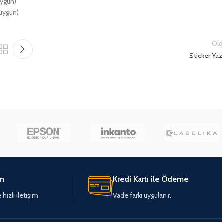
uygun)
 uygun)
Old
Sticker Yaz
im
Kredi Kartı ile Ödeme
hızlı iletişim
Vade farkı uygulanır.