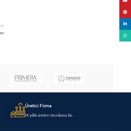
YouTu
Pinter
linked
er
ıcı
What
Üretici Firma
14 yıllık üretim tecrübesi ile..