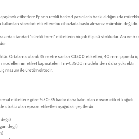
yapışkanlı etiketlere Epson renkli barkod yazıcılarla baskı aldığınızda mürek
ullanılan standart etiketlere bu cihazlarla baskı almanız mümkün değildir.
azırda standart “sürekli form” etiketlerin birçok ölçüsü stokludur. Ara ve öz
dür.
tür. Ortalama olarak 35 metre sarılan
C3500
etiketleri, 40 mm çapında iç
0
modellerinin etiket kapasiteleri Tm-C3500 modelinden daha yüksektir.
iç masura ile üretilmektedir.
. Normal etiketlere göre %30-35 kadar daha kalın olan
epson etiket kağıdı
e stoklu olan epson etiketleri aşağıdaki çeşitlerdir.
 değil)
ygun değil)
n)