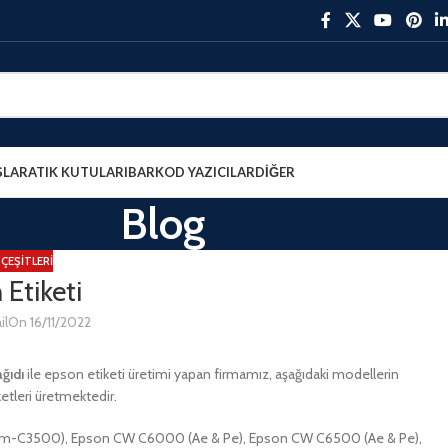
ŞLAR
ATIK KUTULARI
BARKOD YAZICILAR
DIĞER
Blog
 ÇEŞITLERI
 Etiketi
il
On 16/11/2022
ğıdı
ile epson etiketi üretimi yapan firmamız, aşağıdaki modellerin
etleri üretmektedir.
(Tm-C3500), Epson CW C6000 (Ae & Pe), Epson CW C6500 (Ae & Pe),