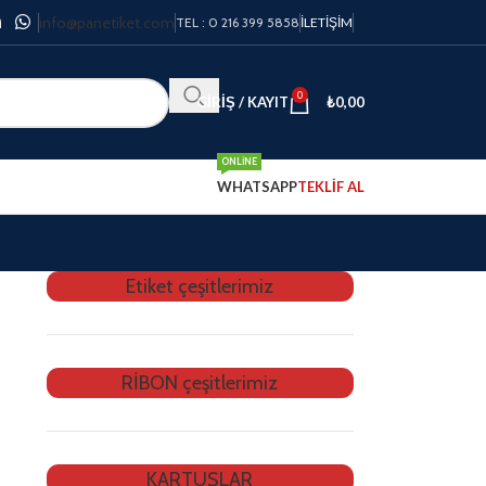
info@panetiket.com
TEL : 0 216 399 5858
İLETIŞIM
0
GIRIŞ / KAYIT
₺
0,00
ONLINE
WHATSAPP
TEKLİF AL
Etiket çeşitlerimiz
RİBON çeşitlerimiz
KARTUŞLAR