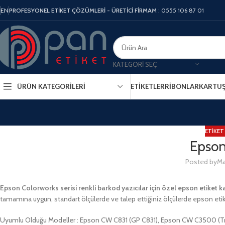
EN
PROFESYONEL ETİKET ÇÖZÜMLERİ - ÜRETİCİ FİRMA
M : 0555 106 87 01
KATEGORI SEÇ
ÜRÜN KATEGORILERI
ETIKETLER
RIBONLAR
KARTU
ETIKET
Epson
Posted by
Ma
Epson Colorworks serisi renkli barkod yazıcılar için özel epson etiket ka
tamamına uygun, standart ölçülerde ve talep ettiğiniz ölçülerde epson etik
Uyumlu Olduğu Modeller : Epson CW C831 (GP C831), Epson CW C3500 