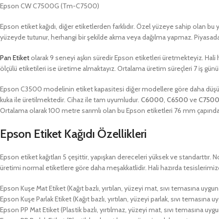
Epson CW C7500G (Tm-C7500)
Epson etiket kağıdı, diğer etiketlerden farklıdır. Özel yüzeye sahip olan bu 
yüzeyde tutunur, herhangi bir şekilde akma veya dağılma yapmaz. Piyasada k
Pan Etiket
olarak 9 seneyi aşkın süredir Epson etiketleri üretmekteyiz. Hali h
ölçülü etiketileri ise üretime almaktayız. Ortalama üretim süreçleri 7 iş günü
Epson C3500 modelinin etiket kapasitesi diğer modellere göre daha düşük
kuka ile üretilmektedir. Cihaz ile tam uyumludur.
C6000
,
C6500
ve
C750
Ortalama olarak 100 metre sarımlı olan bu Epson etiketleri 76 mm çapında 
Epson Etiket Kağıdı Özellikleri
Epson etiket kağıtları 5 çeşittir, yapışkan dereceleri yüksek ve standarttır
üretimi normal etiketlere göre daha meşakkatlidir. Hali hazırda tesislerimizd
Epson Kuşe Mat Etiket (Kağıt bazlı, yırtılan, yüzeyi mat, sıvı temasına uygun
Epson Kuşe Parlak Etiket (Kağıt bazlı, yırtılan, yüzeyi parlak, sıvı temasına u
Epson PP Mat Etiket (Plastik bazlı, yırtılmaz, yüzeyi mat, sıvı temasına uygu