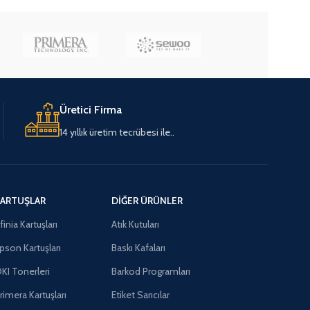
Üretici Firma
14 yıllık üretim tecrübesi ile..
ARTUŞLAR
DIĞER ÜRÜNLER
finia Kartuşları
Atık Kutuları
pson Kartuşları
Baskı Kafaları
KI Tonerleri
Barkod Programları
rimera Kartuşları
Etiket Sarıcılar