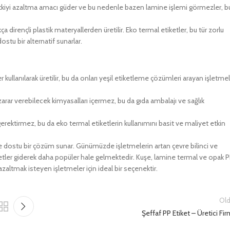
el etkiyi azaltma amacı güder ve bu nedenle bazen lamine işlemi görmezler, b
a dirençli plastik materyallerden üretilir. Eko termal etiketler, bu tür zorlu
ostu bir alternatif sunarlar.
kullanılarak üretilir, bu da onları yeşil etiketleme çözümleri arayan işletme
zarar verebilecek kimyasalları içermez, bu da gıda ambalajı ve sağlık
ektirmez, bu da eko termal etiketlerin kullanımını basit ve maliyet etkin
evre dostu bir çözüm sunar. Günümüzde işletmelerin artan çevre bilinci ve
iketler giderek daha popüler hale gelmektedir. Kuşe, lamine termal ve opak 
 azaltmak isteyen işletmeler için ideal bir seçenektir.
Old
Şeffaf PP Etiket – Üretici Fi