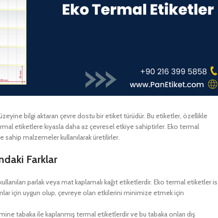
zeyine bilgi aktaran çevre dostu bir etiket türüdür. Bu etiketler, özellikle
termal etiketlere kıyasla daha az çevresel etkiye sahiptirler. Eko termal
 sahip malzemeler kullanılarak üretilirler.
ındaki Farklar
kullanılan parlak veya mat kaplamalı kağıt etiketlerdir. Eko termal etiketler is
nımlar için uygun olup, çevreye olan etkilerini minimize etmek için
mine tabaka ile kaplanmış termal etiketlerdir ve bu tabaka onları dış