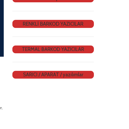
RENKLİ BARKOD YAZICILAR
TERMAL BARKOD YAZICILAR
SARICI / APARAT / yazılımlar
e,