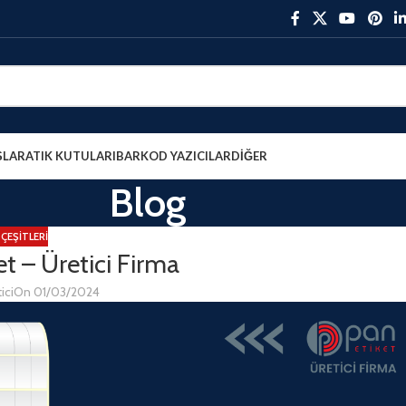
ŞLAR
ATIK KUTULARI
BARKOD YAZICILAR
DIĞER
Blog
 ÇEŞITLERI
et – Üretici Firma
ici
On 01/03/2024