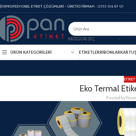
EN
PROFESYONEL ETİKET ÇÖZÜMLERİ - ÜRETİCİ FİRMA
M : 0555 106 87 01
KATEGORI SEÇ
ÜRÜN KATEGORILERI
ETIKETLER
RIBONLAR
KARTU
ETIKET
Eko Termal Etik
Posted by
Yönet