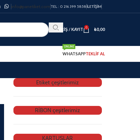
info@panetiket.com
TEL : 0 216 399 5858
İLETIŞIM
0
GIRIŞ / KAYIT
₺
0,00
ONLINE
WHATSAPP
TEKLİF AL
Etiket çeşitlerimiz
RİBON çeşitlerimiz
KARTUŞLAR