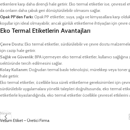
etkenlere karşı daha dirençli hale getirir. Eko termal etiketler ise, çevres
da onların daha çabuk geri dönüştürülebilir olmasını sağlar.
Opak PP’den Farkı
:
Opak PP etiketler, suya, yağa ve kimyasallara karşı oldukç
koşullar için ideal olmayabilir, ancak günlük etiketleme ihtiyaçları için çevre d
Eko Termal Etiketlerin Avantajları
Çevre Dostu:
Eko termal etiketler, sürdürülebilir ve çevre dostu malzemeler 
için cazip hale getirir.
Sağlık ve Güvenlik:
BPA içermeyen eko termal etiketler, kullanıcı sağlığına 
sektöründe tercih edilmesini sağlar.
Kolay Kullanım:
Doğrudan termal baskı teknolojisi, mürekkep veya toner ger
hale getirir.
Eko termal etiketler, özellikle kısa süreli etiketleme gereksinimleri için ç
sürdürülebilir uygulamalara yönelik talepleri doğrultusunda, eko termal et
etiketlerle kıyaslandığında, eko termal etiketler özellikle çevresel etkilerini
Newer
Vellum Etiket – Üretici Firma