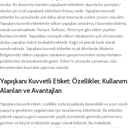
zordur. Bu durumda standart yapışkanlı etiketlerin dışında bu yüzeyler /
alanlar için özel yapışkanlı etiketlere ihtiyaç vardır. Yapışkanı kuvvetli
etiketler bu yüzeylerde çok daha rahat tutunacak sizlere çözüm olacaktır.
Yapışkanı kuvvetli etiketlerde silikon yapışkan arttırılmış / kuvvetlendirilmiş
olarak sunulmaktadır. Fastyre, Raflatac, filmictyre gibi etiket çeşitleri
bunlara örnektir. Yapıştıkları yüzeyde silikon tabakasının çok olmasından
dolayı yapışkan kalıntı bırakabilmektedir. Kağıt ve plastik bazlı olarak
sunulmaktadır. Yapışkanı kuvvetli etiketler sıcak iklimlerde (Akdeniz
Bölgesinde) silikon yapışkan tabakanın gevşemesinden dolayı birtakım
problemleri de beraberinde getirir. Etiket ‘in yüzeyde oynaması, rulo
kenarlarından kusmalar yapması olasıdır.
Yapışkanı Kuvvetli Etiket: Özellikler, Kullanım
Alanları ve Avantajları
Yapışkanı kuvvetli etiket, özellikle zorlu koşullarda dayanıklılık ve uzun süreli
yapışma gerektiren uygulamalar için tasarlanmış etiketlerdir. Bu etiketler,
yüksek yapışma gücü sayesinde çeşitli yüzeylerde güvenilir performans
gösterir ve birçok endüstride yaygın olarak kullanılır. Bu makalede,