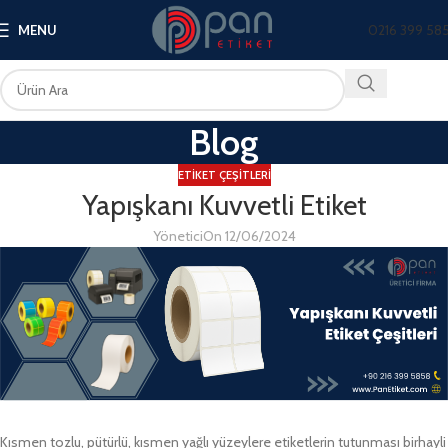
0216 399 58
MENU
Blog
ETIKET ÇEŞITLERI
Yapışkanı Kuvvetli Etiket
Yönetici
On 12/06/2024
Kısmen tozlu, pütürlü, kısmen yağlı yüzeylere etiketlerin tutunması birhayli