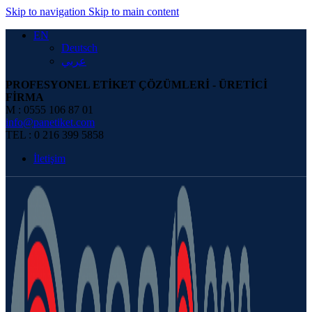
Skip to navigation
Skip to main content
EN
Deutsch
عربي
PROFESYONEL ETİKET ÇÖZÜMLERİ - ÜRETİCİ
FİRMA
M : 0555 106 87 01
info@panetiket.com
TEL : 0 216 399 5858
İletişim