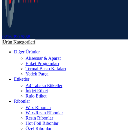
0216 399 5858
Ürün Kategorileri
Diğer Ürünler
Aksesuar & Aparat
Etiket Programları
Termal Baskı Kafaları
Yedek Parça
Etiketler
A4 Tabaka Etiketler
İnkjet Etiket
Rulo Etiket
Ribonlar
Wax Ribonlar
Wax-Resin Ribonlar
Resin Ribonlar
Hot-Foil Ribonlar
Özel Ribonlar