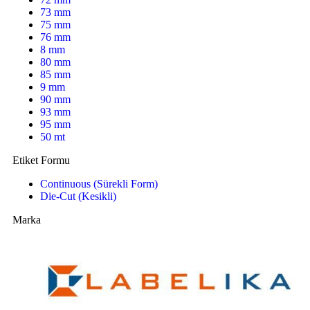
73 mm
75 mm
76 mm
8 mm
80 mm
85 mm
9 mm
90 mm
93 mm
95 mm
50 mt
Etiket Formu
Continuous (Sürekli Form)
Die-Cut (Kesikli)
Marka