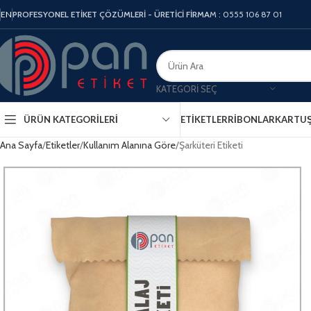
EN
PROFESYONEL ETİKET ÇÖZÜMLERİ - ÜRETİCİ FİRMA
M : 0555 106 87 01
KATEGORI SEÇ
ÜRÜN KATEGORILERI
ETIKETLER
RIBONLAR
KARTU
Ana Sayfa
Etiketler
Kullanım Alanına Göre
Şarküteri Etiketi