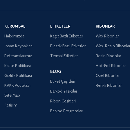
KURUMSAL
ETIKETLER
RIBONLAR
Hakkımızda
Kağıt Bazlı Etiketler
Wax Ribonlar
İnsan Kaynakları
Plastik Bazlı Etiketler
Wax-Resin Ribonla
Referanslarımız
Termal Etiketler
Resin Ribonlar
Kalite Politikası
Hot-Foil Ribonlar
BLOG
Gizlilik Politikası
Özel Ribonlar
Etiket Çeşitleri
KVKK Politikası
Renkli Ribonlar
Barkod Yazıcılar
Site Map
Ribon Çeşitleri
İletişim
Barkod Programları