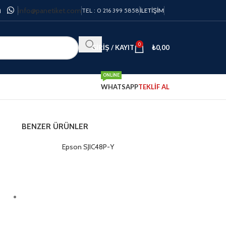
info@panetiket.com
TEL : 0 216 399 5858
İLETIŞIM
0
GIRIŞ / KAYIT
₺
0,00
ONLINE
WHATSAPP
TEKLİF AL
BENZER ÜRÜNLER
Epson SJIC48P-Y