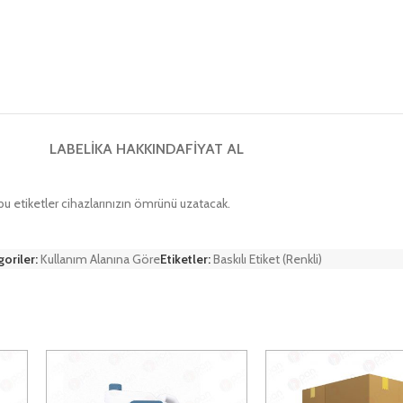
LABELIKA HAKKINDA
FIYAT AL
 bu etiketler cihazlarınızın ömrünü uzatacak.
oriler:
Kullanım Alanına Göre
Etiketler:
Baskılı Etiket (Renkli)