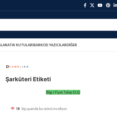
ŞLAR
ATIK KUTULARI
BARKOD YAZICILAR
DIĞER
Şarküteri Etiketi
Bilgi / Fiyat Talep Et
18
kişi şuanda bu ürünü inceliyor.