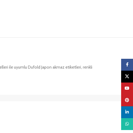
Faceb
ri ile uyumlu Dufold Japon akmaz etiketleri, renkli
X
YouTu
Pinter
linked
What