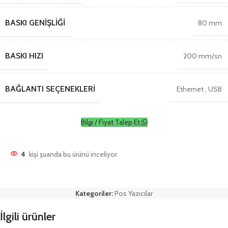
BASKI GENIŞLIĞI
80 mm
BASKI HIZI
200 mm/sn
BAĞLANTI SEÇENEKLERI
Ethernet
,
USB
Bilgi / Fiyat Talep Et
4
kişi şuanda bu ürünü inceliyor.
Kategoriler:
Pos Yazıcılar
İlgili ürünler