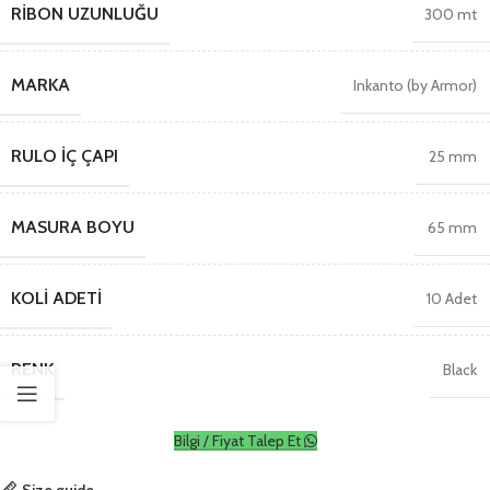
RIBON UZUNLUĞU
300 mt
MARKA
Inkanto (by Armor)
RULO İÇ ÇAPI
25 mm
MASURA BOYU
65 mm
KOLI ADETI
10 Adet
RENK
Black
Bilgi / Fiyat Talep Et
Size guide