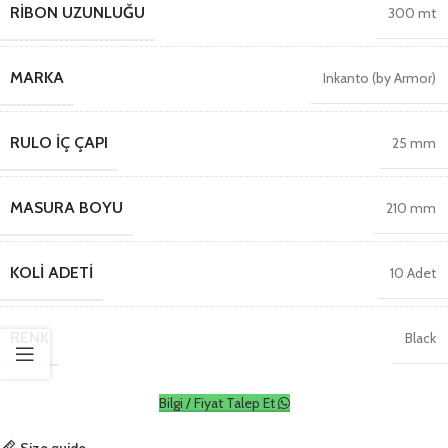
RIBON UZUNLUĞU
300 mt
MARKA
Inkanto (by Armor)
RULO İÇ ÇAPI
25 mm
MASURA BOYU
210 mm
KOLI ADETI
10 Adet
RENK
Black
Bilgi / Fiyat Talep Et
Size guide