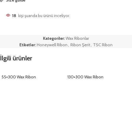
18
kişi şuanda bu ürünü inceliyor.
Kategoriler:
Wax Ribonlar
Etiketler:
Honeywell Ribon
,
Ribon Şerit
,
TSC Ribon
İlgili ürünler
55×300 Wax Ribon
130×300 Wax Ribon
DETAYLAR
DETAYLAR