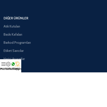
DIĞER ÜRÜNLER
Atık Kutuları
Baskı Kafaları
Barkod Programları
Etiket Sarıcılar
Harici Aparatlar
Yedek Parça
M ÜRÜNLERİMİZ
Menu
Whatsapp
İletişim
Anlaşmalı Kargolarımız