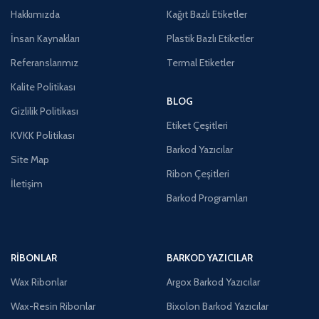
Hakkımızda
Kağıt Bazlı Etiketler
İnsan Kaynakları
Plastik Bazlı Etiketler
Referanslarımız
Termal Etiketler
Kalite Politikası
BLOG
Gizlilik Politikası
Etiket Çeşitleri
KVKK Politikası
Barkod Yazıcılar
Site Map
Ribon Çeşitleri
İletişim
Barkod Programları
RIBONLAR
BARKOD YAZICILAR
Wax Ribonlar
Argox Barkod Yazıcılar
Wax-Resin Ribonlar
Bixolon Barkod Yazıcılar