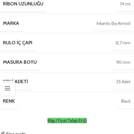
RIBON UZUNLUĞU
74 mt
MARKA
Inkanto (by Armor)
RULO İÇ ÇAPI
12,7 mm
MASURA BOYU
110 mm
KOLI ADETI
25 Adet
RENK
Black
Bilgi / Fiyat Talep Et
Size guide