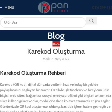
0216 399 58
MENU
Blog
BLOG
Karekod Oluşturma
Mail
On 21/11/2022
Karekod Oluşturma Rehberi
Karekod (QR kod), dijital dünyada verilerin hızlı ve kolay bir şekilde
paylaşılmasını sağlayan bir araçtır. Özellikle işletmelerin ve bireylerin ürün
bilgisi, web sitesi bağlantısı, sosyal medya profilleri gibi bilgileri aktarmada
sıkça kullandığı karekodlar, mobil cihazlarla kolayca taranarak erişim sağlar.
Günümüzde QR kod oluşturmak oldukça basit bir işlem haline gelmiştir ve