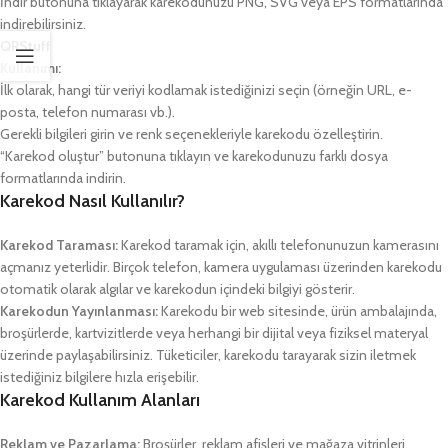
İndir butonuna tıklayarak karekodunuzu PNG, SVG veya EPS formatlarında
indirebilirsiniz.
QRStuff
Kullanımı:
İlk olarak, hangi tür veriyi kodlamak istediğinizi seçin (örneğin URL, e-
posta, telefon numarası vb.).
Gerekli bilgileri girin ve renk seçenekleriyle karekodu özelleştirin.
“Karekod oluştur” butonuna tıklayın ve karekodunuzu farklı dosya
formatlarında indirin.
Karekod Nasıl Kullanılır?
Karekod Taraması:
Karekod taramak için, akıllı telefonunuzun kamerasını
açmanız yeterlidir. Birçok telefon, kamera uygulaması üzerinden karekodu
otomatik olarak algılar ve karekodun içindeki bilgiyi gösterir.
Karekodun Yayınlanması:
Karekodu bir web sitesinde, ürün ambalajında,
broşürlerde, kartvizitlerde veya herhangi bir dijital veya fiziksel materyal
üzerinde paylaşabilirsiniz. Tüketiciler, karekodu tarayarak sizin iletmek
istediğiniz bilgilere hızla erişebilir.
Karekod Kullanım Alanları
Reklam ve Pazarlama:
Broşürler, reklam afişleri ve mağaza vitrinleri