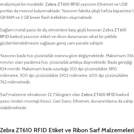
endüstriyel bir modeldir.
Zebra
ZT610 RFID
yazıcının Ethernet ve USB
portları da mevcut bulunmaktadır. Yazıcının fabrika çıkışlı hafıza kapasitesi 1
GB RAM ve 2 GB lineer flash bellekten oluşmaktadır
Sağlam metal şasisi ile
dış etmenlere karşı güçlü korunan Zebra
ZT610
RFID
barkod yazıcının etiket ve ribon durumunun rahat bir şekilde
gözlemlenebilmesini sağlayan geniş cam panele sahiptir.
Yazıcının baskı hızı çözünürlük oranına göre değişmektedir. Maksimum 356
mm/sn olan yazdırma hızı, çözünürlük arttıkça düşmektedir. Baskı genişliği
104 mm’dir. Maksimum baskı uzunluğu 203 dpi çözünürlükte 3810
milimetre, 300 dpi çözünürlükte 3302 milimetre, 600 dpi çözünürlükte
762 milimetredir.
Sarf malzeme olmaksızın 22,7 kilogram olan
Zebra ZT610 RFID
barkod
yazıcı önden montajlı Kesici, Geri Sarıcı, Ethernet, donanımlarına da sahip
olabilmektedir.
Zebra ZT610 RFID Etiket ve Ribon Sarf Malzemeleri