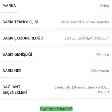
MARKA
Zebra
BASKI TEKNOLOJISI
Direkt Termal & Termal Transfer
BASKI ÇÖZÜNÜRLÜĞÜ
203 dpi
,
300 dpi*
,
600 dpi*
BASKI GENIŞLIĞI
104 mm
BASKI HIZI
356 mm/sn
BAĞLANTI
Bluetooth
,
Ethernet
,
Seri (RS-232)
,
USB 2.0
SEÇENEKLERI
Bilgi / Fiyat Talep Et